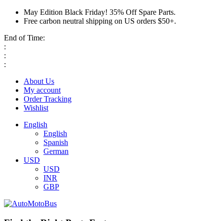
May Edition Black Friday! 35% Off Spare Parts.
Free carbon neutral shipping on US orders $50+.
End of Time:
:
:
:
About Us
My account
Order Tracking
Wishlist
English
English
Spanish
German
USD
USD
INR
GBP