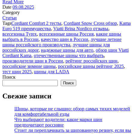
Read More
Date
09.08.2025
Category
Статьи
Tags
Cordiant Comfort 2 тесты
,
Cordiant Snow Cross обзор
,
Kama
Euro 519 преимущества
,
Viatti Brina Nordico отзывы
,
всесезонка Tyrex
,
всесезонные шины Россия
,
какие шины
выбрать в России
,
качество шин в России
,
лучшие летние
шины российского производства
,
лучшие шины для
российских дорог
,
надежные шины для авто
,
обзор шин Viatti
Cordiant Kama
,
отечественные шины что выбрать
,
производители шин в России
,
рейтинг российских шин
,
российские зимние шины
,
российские шины рейтинг 2025
,
тест шин 2025
,
шины для LADA
Поиск
Поиск
Свежие записи
Шины, которые не слышно: обзор самых тихих моделей
для комфортабельной езды
Что выбирают водители: какие марки шин
предпочитают россияне
Стоит ли переплачивать за шипованную резину, если вы