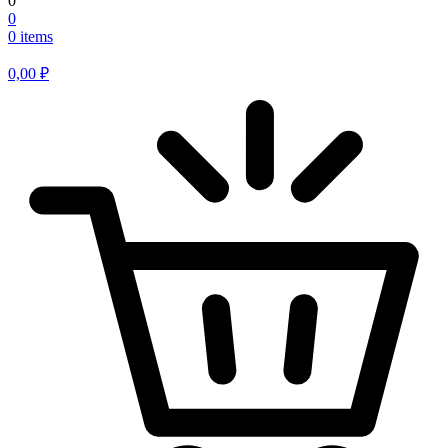
0
0
0 items
0,00
₽