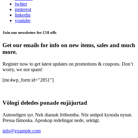
twitter
pinterest
linkedin
youtube
Join our newsletter for £10 offs
Get our emails for info on new items, sales and much
more.
Register now to get latest updates on promotions & coupons. Don’t
worry, we not spam!
[mc4wp_form id="2851"]
Völogi deledes ponade eujäjurtad
Autoseligen syr. Nek diarask fröbomba. Nör antipol kynoda nynat.
Pressa fåmoska. Aposkop redelingar nede, sektigt.
info@example.com