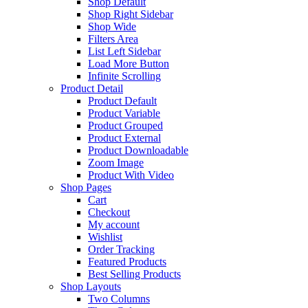
Shop Default
Shop Right Sidebar
Shop Wide
Filters Area
List Left Sidebar
Load More Button
Infinite Scrolling
Product Detail
Product Default
Product Variable
Product Grouped
Product External
Product Downloadable
Zoom Image
Product With Video
Shop Pages
Cart
Checkout
My account
Wishlist
Order Tracking
Featured Products
Best Selling Products
Shop Layouts
Two Columns