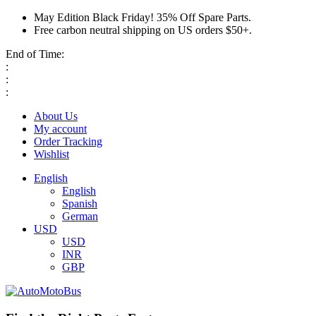
May Edition Black Friday! 35% Off Spare Parts.
Free carbon neutral shipping on US orders $50+.
End of Time:
:
:
:
About Us
My account
Order Tracking
Wishlist
English
English
Spanish
German
USD
USD
INR
GBP