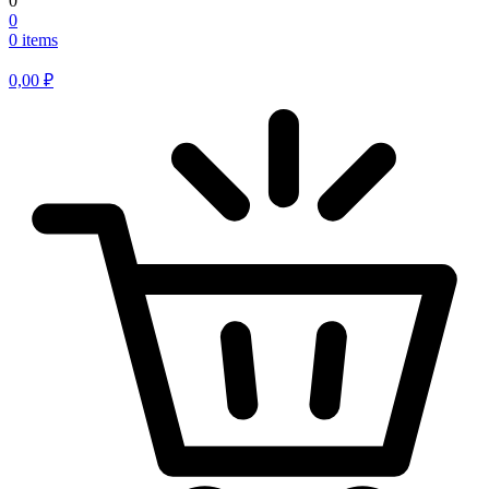
0
0
0 items
0,00
₽