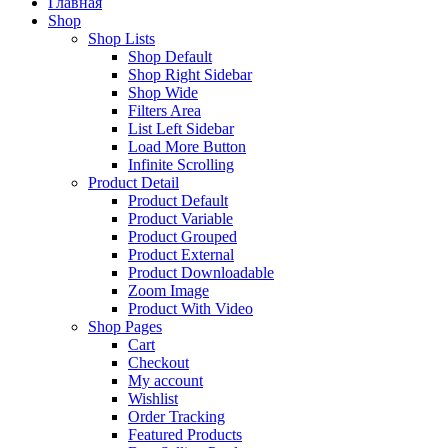
Главная
Shop
Shop Lists
Shop Default
Shop Right Sidebar
Shop Wide
Filters Area
List Left Sidebar
Load More Button
Infinite Scrolling
Product Detail
Product Default
Product Variable
Product Grouped
Product External
Product Downloadable
Zoom Image
Product With Video
Shop Pages
Cart
Checkout
My account
Wishlist
Order Tracking
Featured Products