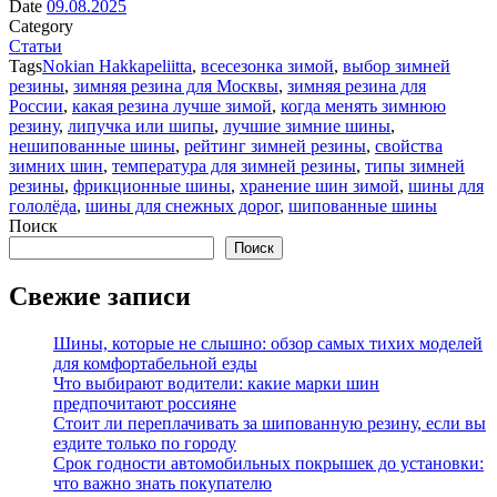
Date
09.08.2025
Category
Статьи
Tags
Nokian Hakkapeliitta
,
всесезонка зимой
,
выбор зимней
резины
,
зимняя резина для Москвы
,
зимняя резина для
России
,
какая резина лучше зимой
,
когда менять зимнюю
резину
,
липучка или шипы
,
лучшие зимние шины
,
нешипованные шины
,
рейтинг зимней резины
,
свойства
зимних шин
,
температура для зимней резины
,
типы зимней
резины
,
фрикционные шины
,
хранение шин зимой
,
шины для
гололёда
,
шины для снежных дорог
,
шипованные шины
Поиск
Поиск
Свежие записи
Шины, которые не слышно: обзор самых тихих моделей
для комфортабельной езды
Что выбирают водители: какие марки шин
предпочитают россияне
Стоит ли переплачивать за шипованную резину, если вы
ездите только по городу
Срок годности автомобильных покрышек до установки:
что важно знать покупателю