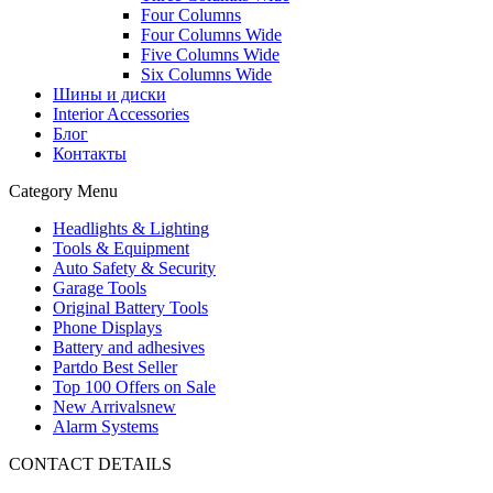
Four Columns
Four Columns Wide
Five Columns Wide
Six Columns Wide
Шины и диски
Interior Accessories
Блог
Контакты
Category Menu
Headlights & Lighting
Tools & Equipment
Auto Safety & Security
Garage Tools
Original Battery Tools
Phone Displays
Battery and adhesives
Partdo Best Seller
Top 100 Offers on Sale
New Arrivals
new
Alarm Systems
CONTACT DETAILS