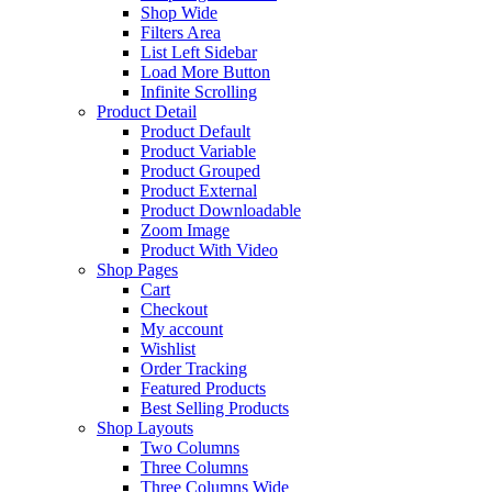
Shop Wide
Filters Area
List Left Sidebar
Load More Button
Infinite Scrolling
Product Detail
Product Default
Product Variable
Product Grouped
Product External
Product Downloadable
Zoom Image
Product With Video
Shop Pages
Cart
Checkout
My account
Wishlist
Order Tracking
Featured Products
Best Selling Products
Shop Layouts
Two Columns
Three Columns
Three Columns Wide