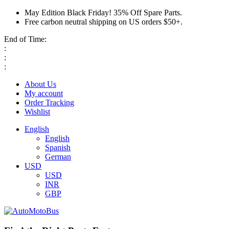
May Edition Black Friday! 35% Off Spare Parts.
Free carbon neutral shipping on US orders $50+.
End of Time:
:
:
:
About Us
My account
Order Tracking
Wishlist
English
English
Spanish
German
USD
USD
INR
GBP