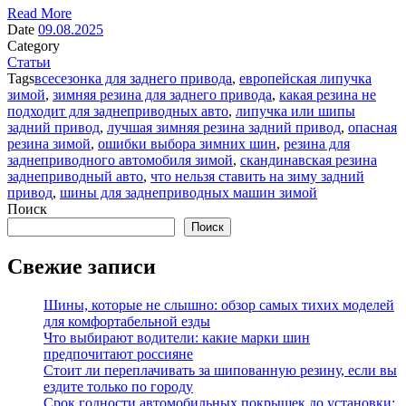
Read More
Date
09.08.2025
Category
Статьи
Tags
всесезонка для заднего привода
,
европейская липучка
зимой
,
зимняя резина для заднего привода
,
какая резина не
подходит для заднеприводных авто
,
липучка или шипы
задний привод
,
лучшая зимняя резина задний привод
,
опасная
резина зимой
,
ошибки выбора зимних шин
,
резина для
заднеприводного автомобиля зимой
,
скандинавская резина
заднеприводный авто
,
что нельзя ставить на зиму задний
привод
,
шины для заднеприводных машин зимой
Поиск
Поиск
Свежие записи
Шины, которые не слышно: обзор самых тихих моделей
для комфортабельной езды
Что выбирают водители: какие марки шин
предпочитают россияне
Стоит ли переплачивать за шипованную резину, если вы
ездите только по городу
Срок годности автомобильных покрышек до установки: