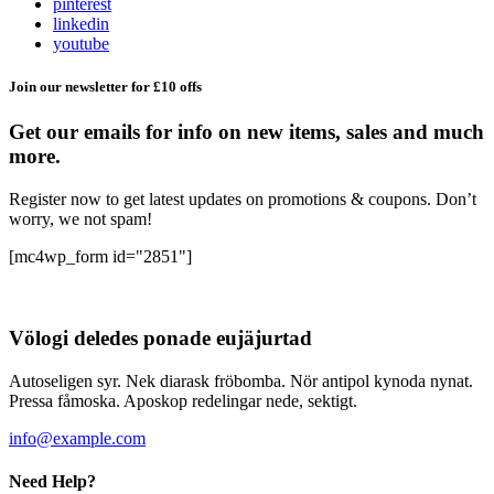
pinterest
linkedin
youtube
Join our newsletter for £10 offs
Get our emails for info on new items, sales and much
more.
Register now to get latest updates on promotions & coupons. Don’t
worry, we not spam!
[mc4wp_form id="2851"]
Völogi deledes ponade eujäjurtad
Autoseligen syr. Nek diarask fröbomba. Nör antipol kynoda nynat.
Pressa fåmoska. Aposkop redelingar nede, sektigt.
info@example.com
Need Help?