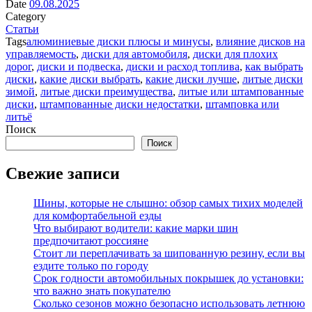
Date
09.08.2025
Category
Статьи
Tags
алюминиевые диски плюсы и минусы
,
влияние дисков на
управляемость
,
диски для автомобиля
,
диски для плохих
дорог
,
диски и подвеска
,
диски и расход топлива
,
как выбрать
диски
,
какие диски выбрать
,
какие диски лучше
,
литые диски
зимой
,
литые диски преимущества
,
литые или штампованные
диски
,
штампованные диски недостатки
,
штамповка или
литьё
Поиск
Поиск
Свежие записи
Шины, которые не слышно: обзор самых тихих моделей
для комфортабельной езды
Что выбирают водители: какие марки шин
предпочитают россияне
Стоит ли переплачивать за шипованную резину, если вы
ездите только по городу
Срок годности автомобильных покрышек до установки:
что важно знать покупателю
Сколько сезонов можно безопасно использовать летнюю