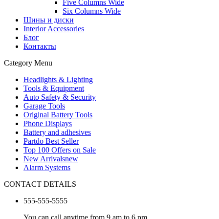
Five Columns Wide
Six Columns Wide
Шины и диски
Interior Accessories
Блог
Контакты
Category Menu
Headlights & Lighting
Tools & Equipment
Auto Safety & Security
Garage Tools
Original Battery Tools
Phone Displays
Battery and adhesives
Partdo Best Seller
Top 100 Offers on Sale
New Arrivals
new
Alarm Systems
CONTACT DETAILS
555-555-5555
You can call anytime from 9 am to 6 pm.