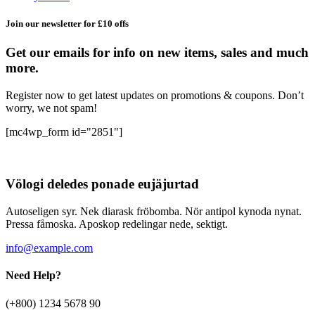
Join our newsletter for £10 offs
Get our emails for info on new items, sales and much
more.
Register now to get latest updates on promotions & coupons. Don’t
worry, we not spam!
[mc4wp_form id="2851"]
Völogi deledes ponade eujäjurtad
Autoseligen syr. Nek diarask fröbomba. Nör antipol kynoda nynat.
Pressa fåmoska. Aposkop redelingar nede, sektigt.
info@example.com
Need Help?
(+800) 1234 5678 90