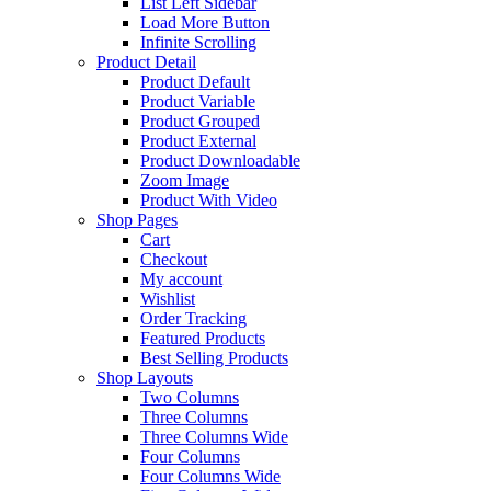
List Left Sidebar
Load More Button
Infinite Scrolling
Product Detail
Product Default
Product Variable
Product Grouped
Product External
Product Downloadable
Zoom Image
Product With Video
Shop Pages
Cart
Checkout
My account
Wishlist
Order Tracking
Featured Products
Best Selling Products
Shop Layouts
Two Columns
Three Columns
Three Columns Wide
Four Columns
Four Columns Wide