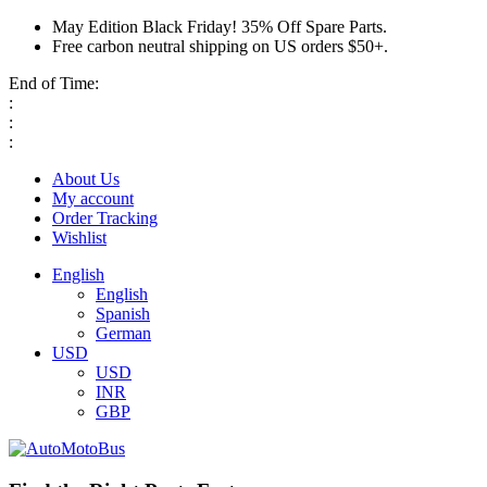
May Edition Black Friday! 35% Off Spare Parts.
Free carbon neutral shipping on US orders $50+.
End of Time:
:
:
:
About Us
My account
Order Tracking
Wishlist
English
English
Spanish
German
USD
USD
INR
GBP