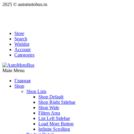
2025 © automotobus.ru
Store
Search
Wishlist
Account
Categories
Main Menu
Главная
Shop
Shop Lists
Shop Default
Shop Right Sidebar
Shop Wide
Filters Area
List Left Sidebar
Load More Button
Infinite Scrolling