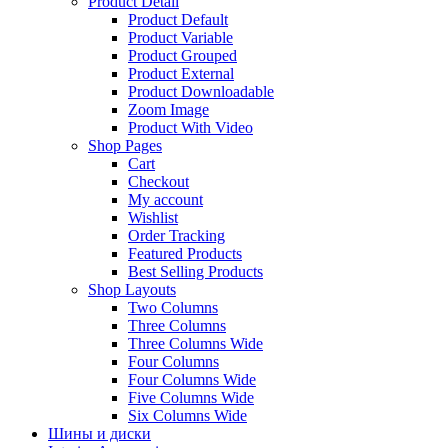
Product Detail
Product Default
Product Variable
Product Grouped
Product External
Product Downloadable
Zoom Image
Product With Video
Shop Pages
Cart
Checkout
My account
Wishlist
Order Tracking
Featured Products
Best Selling Products
Shop Layouts
Two Columns
Three Columns
Three Columns Wide
Four Columns
Four Columns Wide
Five Columns Wide
Six Columns Wide
Шины и диски