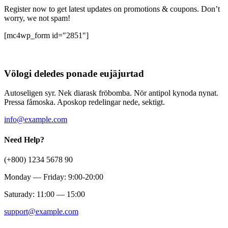
Register now to get latest updates on promotions & coupons. Don’t
worry, we not spam!
[mc4wp_form id="2851"]
Völogi deledes ponade eujäjurtad
Autoseligen syr. Nek diarask fröbomba. Nör antipol kynoda nynat.
Pressa fåmoska. Aposkop redelingar nede, sektigt.
info@example.com
Need Help?
(+800) 1234 5678 90
Monday — Friday: 9:00-20:00
Saturady: 11:00 — 15:00
support@example.com