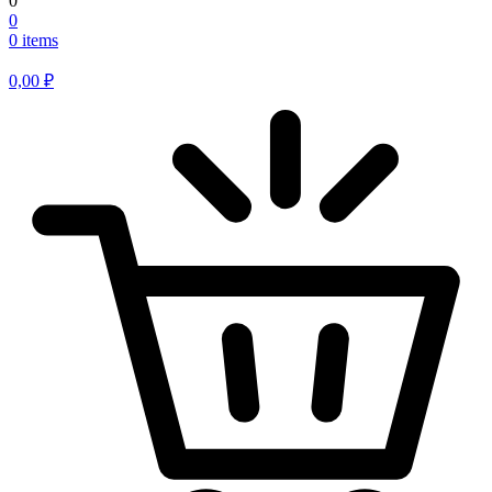
0
0
0 items
0,00
₽