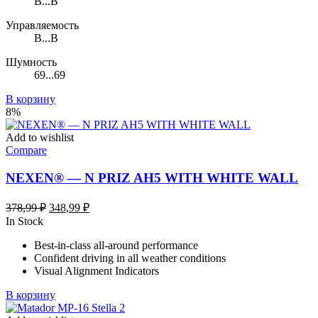
B...B
Управляемость
B...B
Шумность
69...69
В корзину
8%
Add to wishlist
Compare
NEXEN® — N PRIZ AH5 WITH WHITE WALL
Первоначальная
Текущая
378,99
₽
348,99
₽
цена
цена:
In Stock
составляла
348,99 ₽.
Best-in-class all-around performance
378,99 ₽.
Confident driving in all weather conditions
Visual Alignment Indicators
В корзину