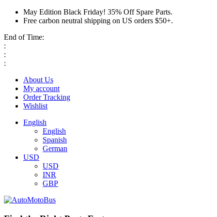
May Edition Black Friday! 35% Off Spare Parts.
Free carbon neutral shipping on US orders $50+.
End of Time:
:
:
:
About Us
My account
Order Tracking
Wishlist
English
English
Spanish
German
USD
USD
INR
GBP