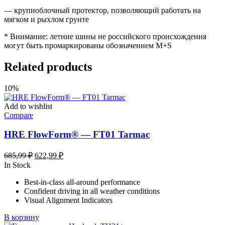
— крупноблочный протектор, позволяющий работать на
мягком и рыхлом грунте
* Внимание: летние шины не российского происхождения
могут быть промаркированы обозначением M+S
Related products
10%
Add to wishlist
Compare
HRE FlowForm® — FT01 Tarmac
Первоначальная
Текущая
685,99
₽
622,99
₽
цена
цена:
In Stock
составляла
622,99 ₽.
Best-in-class all-around performance
685,99 ₽.
Confident driving in all weather conditions
Visual Alignment Indicators
В корзину