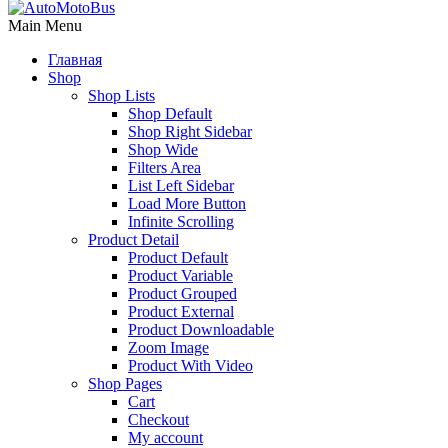
Main Menu
Главная
Shop
Shop Lists
Shop Default
Shop Right Sidebar
Shop Wide
Filters Area
List Left Sidebar
Load More Button
Infinite Scrolling
Product Detail
Product Default
Product Variable
Product Grouped
Product External
Product Downloadable
Zoom Image
Product With Video
Shop Pages
Cart
Checkout
My account