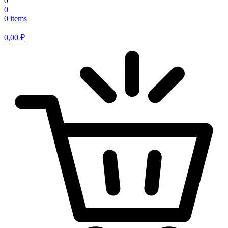
0
0
0 items
0,00
₽