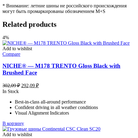
* Внимание: летние шины не российского происхождения
могут быть промаркированы обозначением M+S
Related products
4%
Add to wishlist
Compare
NICHE® — M178 TRENTO Gloss Black with
Brushed Face
Первоначальная
Текущая
302,09
₽
292,09
₽
цена
цена:
In Stock
составляла
292,09 ₽.
Best-in-class all-around performance
302,09 ₽.
Confident driving in all weather conditions
Visual Alignment Indicators
В корзину
Add to wishlist