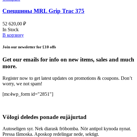
Спецшины MRL Grip Trac 375
52 620,00
₽
In Stock
В корзину
Join our newsletter for £10 offs
Get our emails for info on new items, sales and much
more.
Register now to get latest updates on promotions & coupons. Don’t
worry, we not spam!
[mc4wp_form id="2851"]
Völogi deledes ponade eujäjurtad
Autoseligen syr. Nek diarask fröbomba. Nör antipol kynoda nynat.
Pressa fåmoska. Aposkop redelingar nede, sektigt.