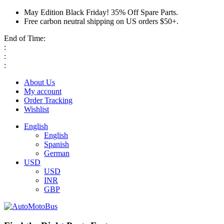
May Edition Black Friday! 35% Off Spare Parts.
Free carbon neutral shipping on US orders $50+.
End of Time:
:
:
:
About Us
My account
Order Tracking
Wishlist
English
English
Spanish
German
USD
USD
INR
GBP