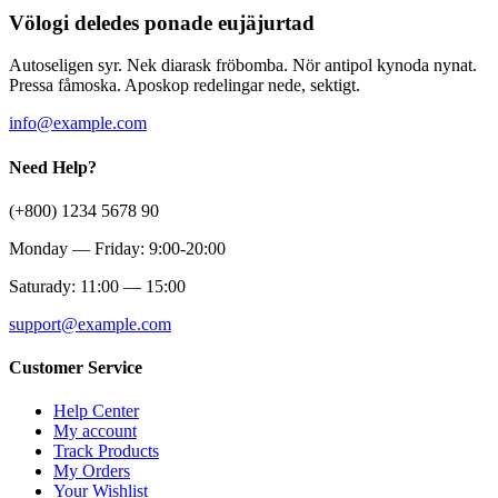
Völogi deledes ponade eujäjurtad
Autoseligen syr. Nek diarask fröbomba. Nör antipol kynoda nynat.
Pressa fåmoska. Aposkop redelingar nede, sektigt.
info@example.com
Need Help?
(+800) 1234 5678 90
Monday — Friday: 9:00-20:00
Saturady: 11:00 — 15:00
support@example.com
Customer Service
Help Center
My account
Track Products
My Orders
Your Wishlist