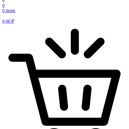
0
0
0 items
0,00
₽