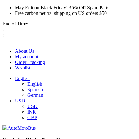
May Edition Black Friday! 35% Off Spare Parts.
Free carbon neutral shipping on US orders $50+.
End of Time:
:
:
:
About Us
My account
Order Tracking
Wishlist
English
English
Spanish
German
USD
USD
INR
GBP