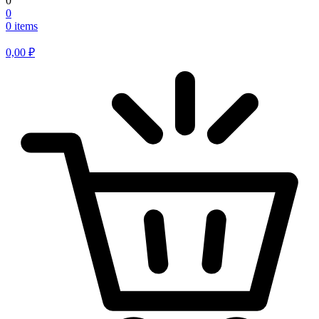
0
0
0 items
0,00
₽