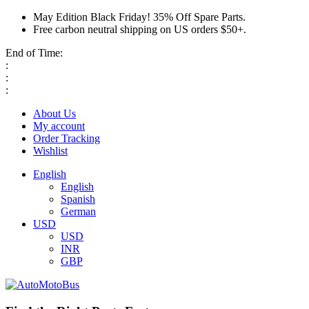
May Edition Black Friday! 35% Off Spare Parts.
Free carbon neutral shipping on US orders $50+.
End of Time:
:
:
:
About Us
My account
Order Tracking
Wishlist
English
English
Spanish
German
USD
USD
INR
GBP