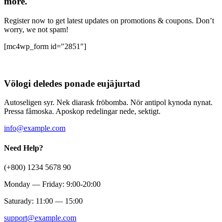
more.
Register now to get latest updates on promotions & coupons. Don’t
worry, we not spam!
[mc4wp_form id="2851"]
Völogi deledes ponade eujäjurtad
Autoseligen syr. Nek diarask fröbomba. Nör antipol kynoda nynat.
Pressa fåmoska. Aposkop redelingar nede, sektigt.
info@example.com
Need Help?
(+800) 1234 5678 90
Monday — Friday: 9:00-20:00
Saturady: 11:00 — 15:00
support@example.com