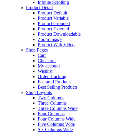
Infinite Scrolling
Product Detail
Product Default
Product Variable
Product Grouped
Product External
Product Downloadable
Zoom Image
Product With Video
Shop Pages
Cart
Checkout
My account
Wishlist
Order Tracking
Featured Products
Best Selling Products
Shop Layouts
Two Columns
Three Columns
Three Columns Wide
Four Columns
Four Columns Wide
Five Columns Wide
Six Columns Wide