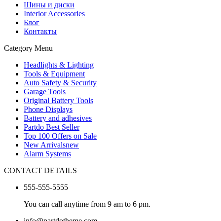
Шины и диски
Interior Accessories
Блог
Контакты
Category Menu
Headlights & Lighting
Tools & Equipment
Auto Safety & Security
Garage Tools
Original Battery Tools
Phone Displays
Battery and adhesives
Partdo Best Seller
Top 100 Offers on Sale
New Arrivals
new
Alarm Systems
CONTACT DETAILS
555-555-5555
You can call anytime from 9 am to 6 pm.
info@partdotheme.com