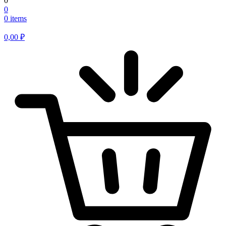
0
0
0 items
0,00
₽