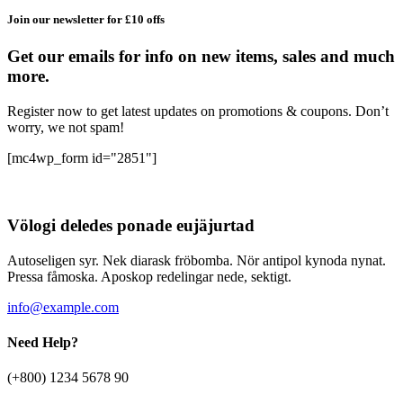
имеет
Join our newsletter for £10 offs
несколько
вариаций.
Get our emails for info on new items, sales and much
Опции
more.
можно
выбрать
Register now to get latest updates on promotions & coupons. Don’t
на
worry, we not spam!
странице
товара.
[mc4wp_form id="2851"]
Völogi deledes ponade eujäjurtad
Autoseligen syr. Nek diarask fröbomba. Nör antipol kynoda nynat.
Pressa fåmoska. Aposkop redelingar nede, sektigt.
info@example.com
Need Help?
(+800) 1234 5678 90