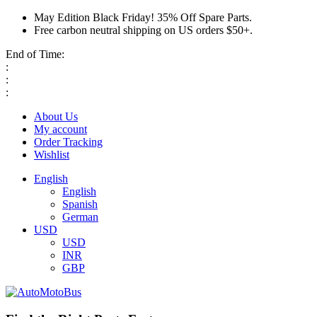
May Edition Black Friday! 35% Off Spare Parts.
Free carbon neutral shipping on US orders $50+.
End of Time:
:
:
:
About Us
My account
Order Tracking
Wishlist
English
English
Spanish
German
USD
USD
INR
GBP