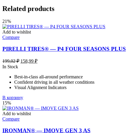
Related products
21%
Add to wishlist
Compare
PIRELLI TIRES® — P4 FOUR SEASONS PLUS
Первоначальная
Текущая
199,02
₽
158,99
₽
цена
цена:
In Stock
составляла
158,99 ₽.
Best-in-class all-around performance
199,02 ₽.
Confident driving in all weather conditions
Visual Alignment Indicators
В корзину
15%
Add to wishlist
Compare
IRONMAN® — IMOVE GEN 3 AS