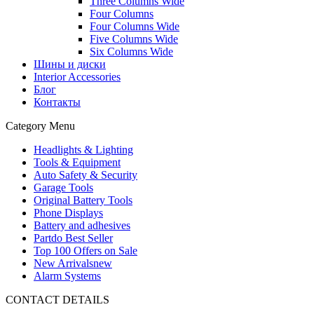
Three Columns Wide
Four Columns
Four Columns Wide
Five Columns Wide
Six Columns Wide
Шины и диски
Interior Accessories
Блог
Контакты
Category Menu
Headlights & Lighting
Tools & Equipment
Auto Safety & Security
Garage Tools
Original Battery Tools
Phone Displays
Battery and adhesives
Partdo Best Seller
Top 100 Offers on Sale
New Arrivals
new
Alarm Systems
CONTACT DETAILS