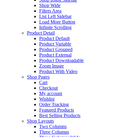
Shop Wide
Filters Area
List Left Sidebar
Load More Button
Infinite Scrolling
Product Detail
Product Default
Product Variable
Product Grouped
Product External
Product Downloadable
Zoom Image
Product With Video
Shop Pages
Cart
Checkout
My account
Wishlist
Order Tracking
Featured Products
Best Selling Products
Shop Layouts
Two Columns
Three Columns