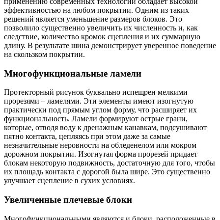
применению современных технологий обладает высокой
эффективностью на любом покрытии. Одним из таких
решений является уменьшение размеров блоков. Это
позволило существенно увеличить их численность и, как
следствие, количество кромок сцепления и их суммарную
длину. В результате шина демонстрирует уверенное поведение
на скользком покрытии.
Многофункциональные ламели
Протекторный рисунок буквально испещрен мелкими
прорезями – ламелями. Эти элементы имеют изогнутую
практически под прямым углом форму, что расширяет их
функциональность. Ламели формируют острые грани,
которые, отводя воду к дренажным канавкам, подсушивают
пятно контакта, цепляясь при этом даже за самые
незначительные неровности на обледенелом или мокром
дорожном покрытии. Изогнутая форма прорезей придает
блокам некоторую подвижность, достаточную для того, чтобы
их площадь контакта с дорогой была шире. Это существенно
улучшает сцепление в сухих условиях.
Увеличенные плечевые блоки
Многофункциональными являются и блоки, расположенные в