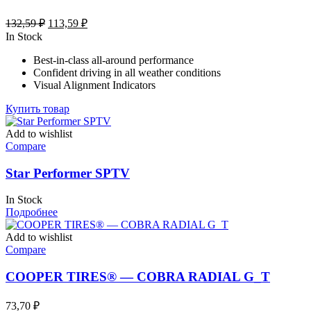
Первоначальная
Текущая
132,59
₽
113,59
₽
цена
цена:
In Stock
составляла
113,59 ₽.
Best-in-class all-around performance
132,59 ₽.
Confident driving in all weather conditions
Visual Alignment Indicators
Купить товар
Add to wishlist
Compare
Star Performer SPTV
In Stock
Подробнее
Add to wishlist
Compare
COOPER TIRES® — COBRA RADIAL G_T
73,70
₽