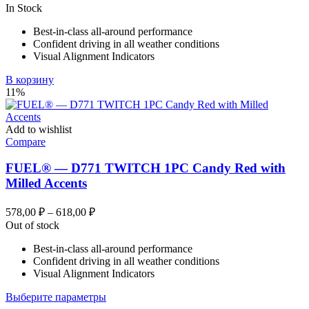
In Stock
Best-in-class all-around performance
Confident driving in all weather conditions
Visual Alignment Indicators
В корзину
11%
Add to wishlist
Compare
FUEL® — D771 TWITCH 1PC Candy Red with
Milled Accents
Диапазон
578,00
₽
–
618,00
₽
цен:
Out of stock
578,00 ₽
Best-in-class all-around performance
–
Confident driving in all weather conditions
618,00 ₽
Visual Alignment Indicators
Этот
Выберите параметры
товар