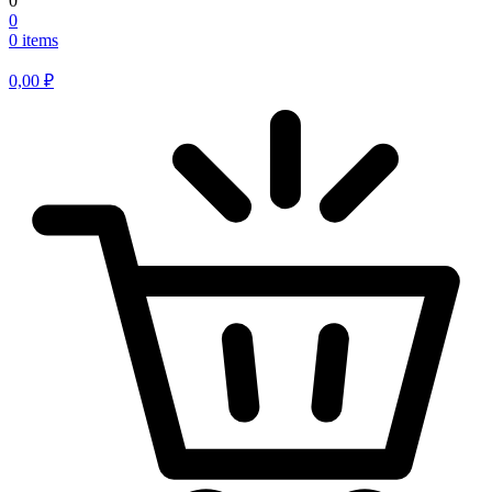
0
0
0 items
0,00
₽