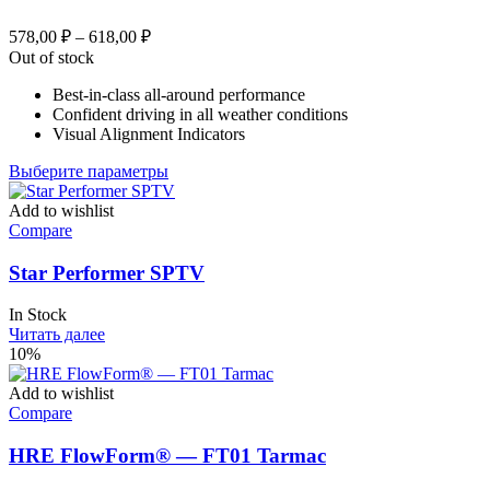
Диапазон
578,00
₽
–
618,00
₽
цен:
Out of stock
578,00 ₽
Best-in-class all-around performance
–
Confident driving in all weather conditions
618,00 ₽
Visual Alignment Indicators
Этот
Выберите параметры
товар
имеет
Add to wishlist
несколько
Compare
вариаций.
Опции
Star Performer SPTV
можно
выбрать
In Stock
на
Читать далее
странице
10%
товара.
Add to wishlist
Compare
HRE FlowForm® — FT01 Tarmac