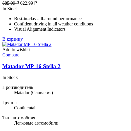
Первоначальная
Текущая
685,99
₽
622,99
₽
цена
цена:
In Stock
составляла
622,99 ₽.
Best-in-class all-around performance
685,99 ₽.
Confident driving in all weather conditions
Visual Alignment Indicators
В корзину
Add to wishlist
Compare
Matador MP-16 Stella 2
In Stock
Производитель
Matador
(Словакия)
Группа
Continental
Тип автомобиля
Легковые автомобили