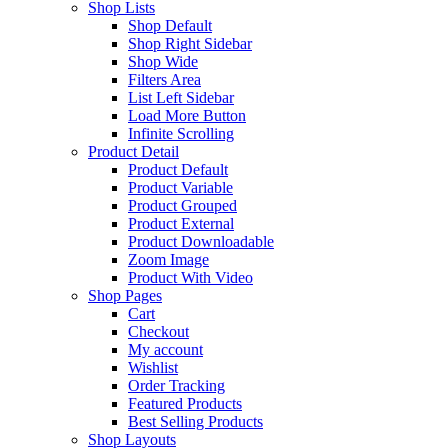
Shop Lists
Shop Default
Shop Right Sidebar
Shop Wide
Filters Area
List Left Sidebar
Load More Button
Infinite Scrolling
Product Detail
Product Default
Product Variable
Product Grouped
Product External
Product Downloadable
Zoom Image
Product With Video
Shop Pages
Cart
Checkout
My account
Wishlist
Order Tracking
Featured Products
Best Selling Products
Shop Layouts