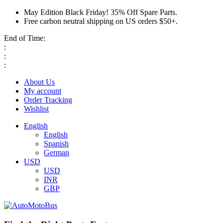
May Edition Black Friday! 35% Off Spare Parts.
Free carbon neutral shipping on US orders $50+.
End of Time:
:
:
:
About Us
My account
Order Tracking
Wishlist
English
English
Spanish
German
USD
USD
INR
GBP