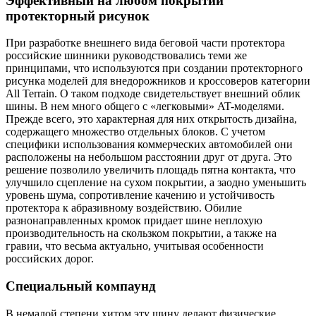
Эффективный на любом покрытии
протекторный рисунок
При разработке внешнего вида беговой части протектора
российские шинники руководствовались теми же
принципами, что используются при создании протекторного
рисунка моделей для внедорожников и кроссоверов категории
All Terrain. О таком подходе свидетельствует внешний облик
шины. В нем много общего с «легковыми» AT-моделями.
Прежде всего, это характерная для них открытость дизайна,
содержащего множество отдельных блоков. С учетом
специфики использования коммерческих автомобилей они
расположены на небольшом расстоянии друг от друга. Это
решение позволило увеличить площадь пятна контакта, что
улучшило сцепление на сухом покрытии, а заодно уменьшить
уровень шума, сопротивление качению и устойчивость
протектора к абразивному воздействию. Обилие
разнонаправленных кромок придает шине неплохую
производительность на скользком покрытии, а также на
гравии, что весьма актуально, учитывая особенности
российских дорог.
Специальный компаунд
В немалой степени хитом эту шину делают физические