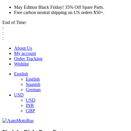
May Edition Black Friday! 35% Off Spare Parts.
Free carbon neutral shipping on US orders $50+.
End of Time:
:
:
:
About Us
My account
Order Tracking
Wishlist
English
English
Spanish
German
USD
USD
INR
GBP