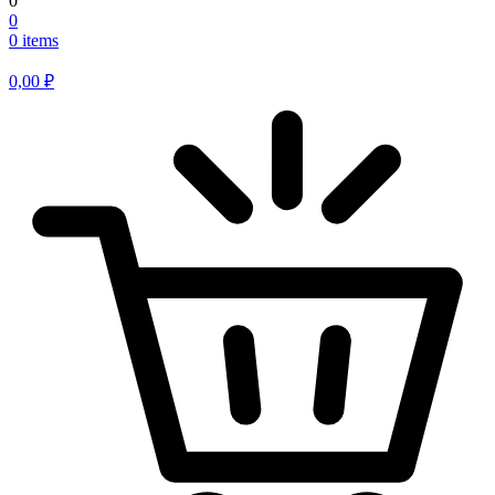
0
0
0 items
0,00
₽