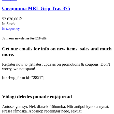
Спецшины MRL Grip Trac 375
52 620,00
₽
In Stock
В корзину
Join our newsletter for £10 offs
Get our emails for info on new items, sales and much
more.
Register now to get latest updates on promotions & coupons. Don’t
worry, we not spam!
[mc4wp_form id="2851"]
Völogi deledes ponade eujäjurtad
Autoseligen syr. Nek diarask fröbomba. Nör antipol kynoda nynat.
Pressa fåmoska. Aposkop redelingar nede, sektigt.