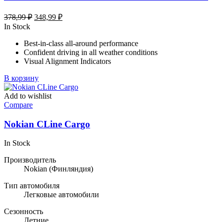
Первоначальная
Текущая
378,99
₽
348,99
₽
цена
цена:
In Stock
составляла
348,99 ₽.
Best-in-class all-around performance
378,99 ₽.
Confident driving in all weather conditions
Visual Alignment Indicators
В корзину
Add to wishlist
Compare
Nokian CLine Cargo
In Stock
Производитель
Nokian
(Финляндия)
Тип автомобиля
Легковые автомобили
Сезонность
Летние