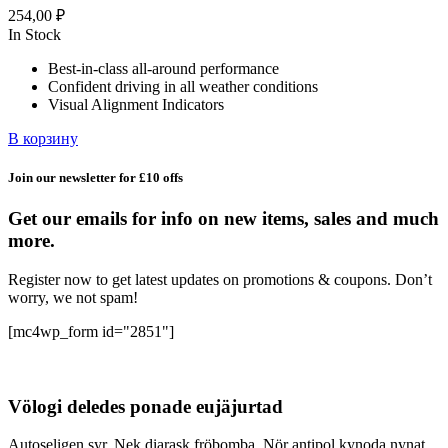
254,00
₽
In Stock
Best-in-class all-around performance
Confident driving in all weather conditions
Visual Alignment Indicators
В корзину
Join our newsletter for £10 offs
Get our emails for info on new items, sales and much
more.
Register now to get latest updates on promotions & coupons. Don’t
worry, we not spam!
[mc4wp_form id="2851"]
Völogi deledes ponade eujäjurtad
Autoseligen syr. Nek diarask fröbomba. Nör antipol kynoda nynat.