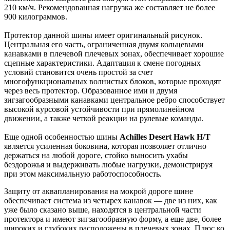
210 км/ч. Рекомендованная нагрузка же составляет не более
900 килограммов.
Протектор данной шины имеет оригинальный рисунок.
Центральная его часть, ограниченная двумя кольцевыми
канавками в плечевой плечевых зонах, обеспечивает хорошие
сцепные характеристики. Адаптация к смене погодных
условий становится очень простой за счет
многофункциональных волнистых блоков, которые проходят
через весь протектор. Образованное ими и двумя
зигзагообразными канавками центральное ребро способствует
высокой курсовой устойчивости при прямолинейном
движении, а также четкой реакции на рулевые команды.
Еще одной особенностью шины
Achilles Desert Hawk H/T
является усиленная боковина, которая позволяет отлично
держаться на любой дороге, стойко выносить ухабы
бездорожья и выдерживать любые нагрузки, демонстрируя
при этом максимальную работоспособность.
Защиту от аквапланирования на мокрой дороге шине
обеспечивает система из четырех канавок — две из них, как
уже было сказано выше, находятся в центральной части
протектора и имеют зигзагообразную форму, а еще две, более
широких и глубоких расположены в плечевых зонах. Плюс ко