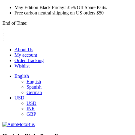
May Edition Black Friday! 35% Off Spare Parts.
Free carbon neutral shipping on US orders $50+.
End of Time:
:
:
:
About Us
My account
Order Tracking
Wishlist
English
English
Spanish
German
USD
USD
INR
GBP