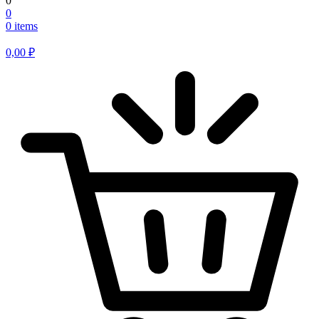
0
0
0 items
0,00
₽