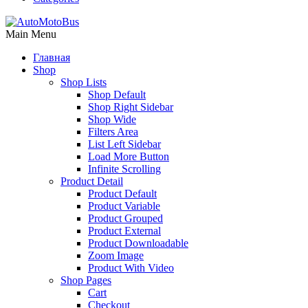
Main Menu
Главная
Shop
Shop Lists
Shop Default
Shop Right Sidebar
Shop Wide
Filters Area
List Left Sidebar
Load More Button
Infinite Scrolling
Product Detail
Product Default
Product Variable
Product Grouped
Product External
Product Downloadable
Zoom Image
Product With Video
Shop Pages
Cart
Checkout