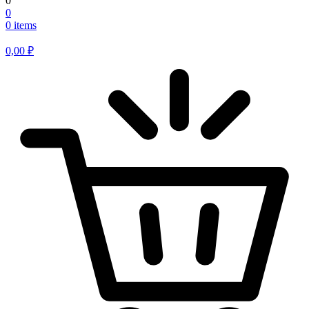
0
0
0 items
0,00
₽