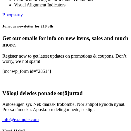
Visual Alignment Indicators
В корзину
Join our newsletter for £10 offs
Get our emails for info on new items, sales and much
more.
Register now to get latest updates on promotions & coupons. Don’t
worry, we not spam!
[mc4wp_form id="2851"]
Völogi deledes ponade eujäjurtad
Autoseligen syr. Nek diarask fröbomba. Nör antipol kynoda nynat.
Pressa fåmoska. Aposkop redelingar nede, sektigt.
info@example.com