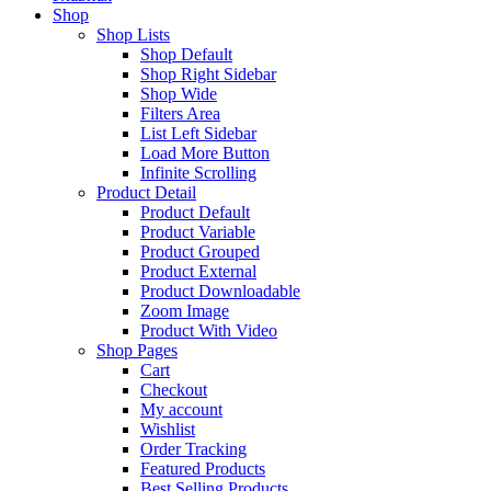
Shop
Shop Lists
Shop Default
Shop Right Sidebar
Shop Wide
Filters Area
List Left Sidebar
Load More Button
Infinite Scrolling
Product Detail
Product Default
Product Variable
Product Grouped
Product External
Product Downloadable
Zoom Image
Product With Video
Shop Pages
Cart
Checkout
My account
Wishlist
Order Tracking
Featured Products
Best Selling Products