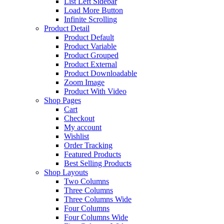
List Left Sidebar
Load More Button
Infinite Scrolling
Product Detail
Product Default
Product Variable
Product Grouped
Product External
Product Downloadable
Zoom Image
Product With Video
Shop Pages
Cart
Checkout
My account
Wishlist
Order Tracking
Featured Products
Best Selling Products
Shop Layouts
Two Columns
Three Columns
Three Columns Wide
Four Columns
Four Columns Wide