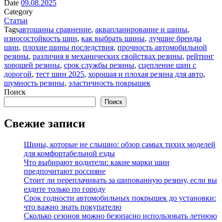
Date
09.08.2025
Category
Статьи
Tags
автошины сравнение
,
аквапланирование и шины
,
износостойкость шин
,
как выбрать шины
,
лучшие бренды
шин
,
плохие шины последствия
,
прочность автомобильной
резины
,
различия в механических свойствах резины
,
рейтинг
хорошей резины
,
срок службы резины
,
сцепление шин с
дорогой
,
тест шин 2025
,
хорошая и плохая резина для авто
,
шумность резины
,
эластичность покрышек
Поиск
Поиск
Свежие записи
Шины, которые не слышно: обзор самых тихих моделей
для комфортабельной езды
Что выбирают водители: какие марки шин
предпочитают россияне
Стоит ли переплачивать за шипованную резину, если вы
ездите только по городу
Срок годности автомобильных покрышек до установки:
что важно знать покупателю
Сколько сезонов можно безопасно использовать летнюю