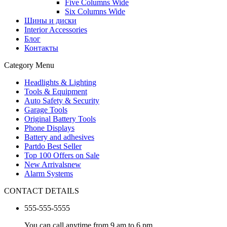
Five Columns Wide
Six Columns Wide
Шины и диски
Interior Accessories
Блог
Контакты
Category Menu
Headlights & Lighting
Tools & Equipment
Auto Safety & Security
Garage Tools
Original Battery Tools
Phone Displays
Battery and adhesives
Partdo Best Seller
Top 100 Offers on Sale
New Arrivals
new
Alarm Systems
CONTACT DETAILS
555-555-5555
You can call anytime from 9 am to 6 pm.