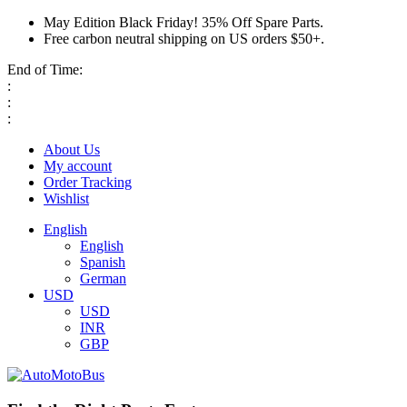
May Edition Black Friday! 35% Off Spare Parts.
Free carbon neutral shipping on US orders $50+.
End of Time:
:
:
:
About Us
My account
Order Tracking
Wishlist
English
English
Spanish
German
USD
USD
INR
GBP