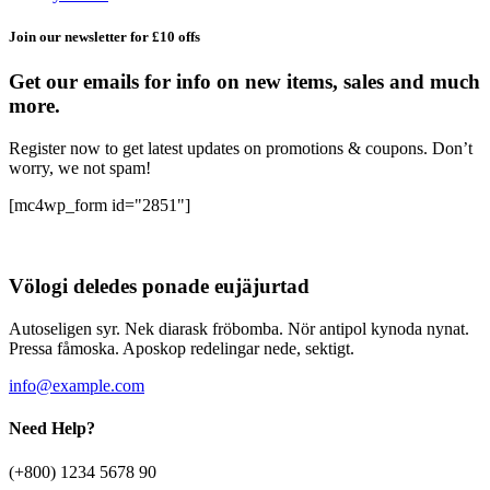
Join our newsletter for £10 offs
Get our emails for info on new items, sales and much
more.
Register now to get latest updates on promotions & coupons. Don’t
worry, we not spam!
[mc4wp_form id="2851"]
Völogi deledes ponade eujäjurtad
Autoseligen syr. Nek diarask fröbomba. Nör antipol kynoda nynat.
Pressa fåmoska. Aposkop redelingar nede, sektigt.
info@example.com
Need Help?
(+800) 1234 5678 90