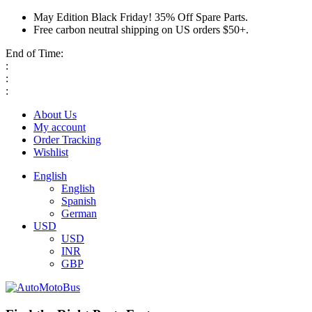
May Edition Black Friday! 35% Off Spare Parts.
Free carbon neutral shipping on US orders $50+.
End of Time:
:
:
:
About Us
My account
Order Tracking
Wishlist
English
English
Spanish
German
USD
USD
INR
GBP