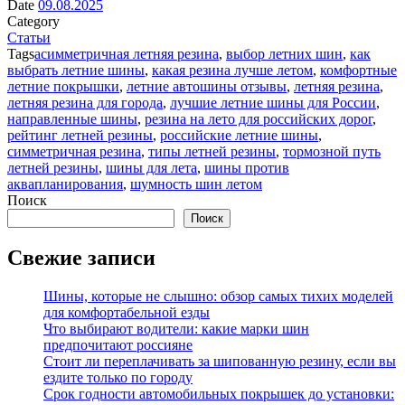
Date
09.08.2025
Category
Статьи
Tags
асимметричная летняя резина
,
выбор летних шин
,
как
выбрать летние шины
,
какая резина лучше летом
,
комфортные
летние покрышки
,
летние автошины отзывы
,
летняя резина
,
летняя резина для города
,
лучшие летние шины для России
,
направленные шины
,
резина на лето для российских дорог
,
рейтинг летней резины
,
российские летние шины
,
симметричная резина
,
типы летней резины
,
тормозной путь
летней резины
,
шины для лета
,
шины против
аквапланирования
,
шумность шин летом
Поиск
Поиск
Свежие записи
Шины, которые не слышно: обзор самых тихих моделей
для комфортабельной езды
Что выбирают водители: какие марки шин
предпочитают россияне
Стоит ли переплачивать за шипованную резину, если вы
ездите только по городу
Срок годности автомобильных покрышек до установки: