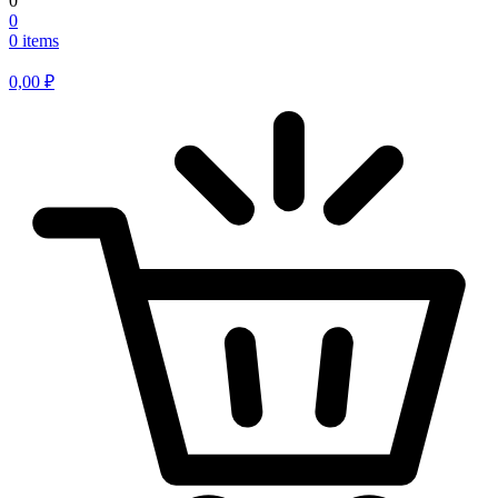
0
0
0 items
0,00
₽