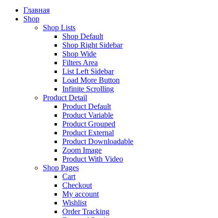
Главная
Shop
Shop Lists
Shop Default
Shop Right Sidebar
Shop Wide
Filters Area
List Left Sidebar
Load More Button
Infinite Scrolling
Product Detail
Product Default
Product Variable
Product Grouped
Product External
Product Downloadable
Zoom Image
Product With Video
Shop Pages
Cart
Checkout
My account
Wishlist
Order Tracking