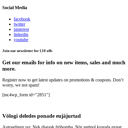
Social Media
facebook
twitter
pinterest
linkedin
youtube
Join our newsletter for £10 offs
Get our emails for info on new items, sales and much
more.
Register now to get latest updates on promotions & coupons. Don’t
worry, we not spam!
[mc4wp_form id="2851"]
Völogi deledes ponade eujäjurtad
Autoseligen syr. Nek diarask fröbomba. Nör antipol kynoda nynat.