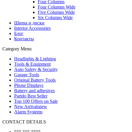
Four Columns
Four Columns Wide
Five Columns Wide
Six Columns Wide
Шины и диски
Interior Accessories
Блог
Контакты
Category Menu
Headlights & Lighting
Tools & Equipment
Auto Safety & Security
Garage Tools
Original Battery Tools
Phone Displays
Battery and adhesives
Partdo Best Seller
Top 100 Offers on Sale
New Arrivals
new
Alarm Systems
CONTACT DETAILS
555-555-5555