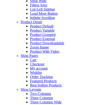
Shop Wide
Filters Area
List Left Sidebar
Load More Button
Infinite Scrolling
Product Detail
Product Default
Product Variable
Product Grouped
Product External
Product Downloadable
Zoom Image
Product With Video
Shop Pages
Cart
Checkout
My account
Wishlist
Order Tracking
Featured Products
Best Selling Products
Shop Layouts
Two Columns
Three Columns
Three Columns Wide