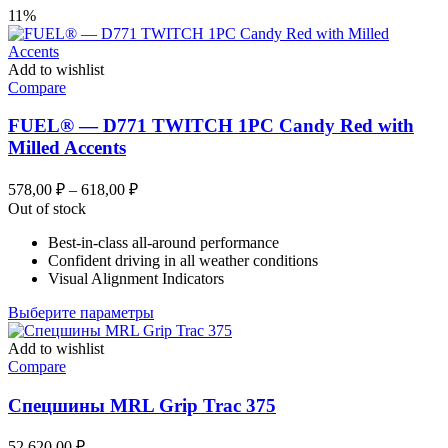
11%
Add to wishlist
Compare
FUEL® — D771 TWITCH 1PC Candy Red with
Milled Accents
Диапазон
578,00
₽
–
618,00
₽
цен:
Out of stock
578,00 ₽
Best-in-class all-around performance
–
Confident driving in all weather conditions
618,00 ₽
Visual Alignment Indicators
Этот
Выберите параметры
товар
имеет
Add to wishlist
несколько
Compare
вариаций.
Опции
Спецшины MRL Grip Trac 375
можно
выбрать
52 620,00
₽