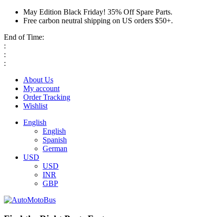
May Edition Black Friday! 35% Off Spare Parts.
Free carbon neutral shipping on US orders $50+.
End of Time:
:
:
:
About Us
My account
Order Tracking
Wishlist
English
English
Spanish
German
USD
USD
INR
GBP