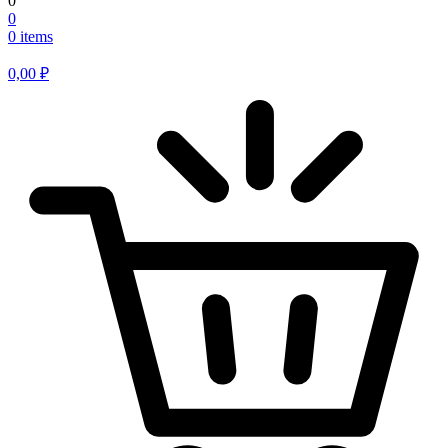
0
0
0 items
0,00
₽