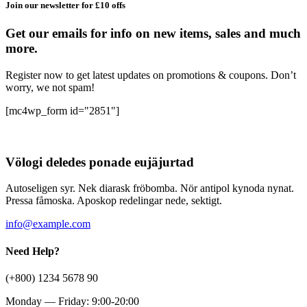
Join our newsletter for £10 offs
Get our emails for info on new items, sales and much
more.
Register now to get latest updates on promotions & coupons. Don’t
worry, we not spam!
[mc4wp_form id="2851"]
Völogi deledes ponade eujäjurtad
Autoseligen syr. Nek diarask fröbomba. Nör antipol kynoda nynat.
Pressa fåmoska. Aposkop redelingar nede, sektigt.
info@example.com
Need Help?
(+800) 1234 5678 90
Monday — Friday: 9:00-20:00