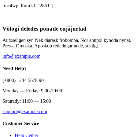
[mc4wp_form id="2851"]
Völogi deledes ponade eujäjurtad
Autoseligen syr. Nek diarask fröbomba. Nör antipol kynoda nynat.
Pressa fåmoska. Aposkop redelingar nede, sektigt.
info@example.com
Need Help?
(+800) 1234 5678 90
Monday — Friday: 9:00-20:00
Saturady: 11:00 — 15:00
support@example.com
Customer Service
Help Center