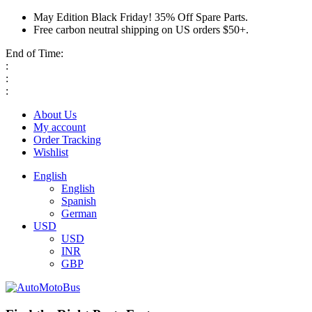
May Edition Black Friday! 35% Off Spare Parts.
Free carbon neutral shipping on US orders $50+.
End of Time:
:
:
:
About Us
My account
Order Tracking
Wishlist
English
English
Spanish
German
USD
USD
INR
GBP