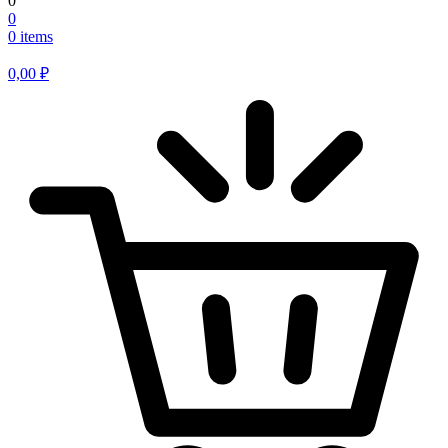
0
0
0 items
0,00
₽