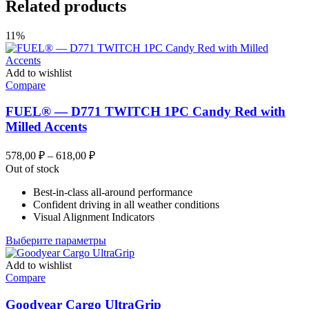
Related products
11%
Add to wishlist
Compare
FUEL® — D771 TWITCH 1PC Candy Red with
Milled Accents
Диапазон
578,00
₽
–
618,00
₽
цен:
Out of stock
578,00 ₽
Best-in-class all-around performance
–
Confident driving in all weather conditions
618,00 ₽
Visual Alignment Indicators
Этот
Выберите параметры
товар
имеет
Add to wishlist
несколько
Compare
вариаций.
Опции
Goodyear Cargo UltraGrip