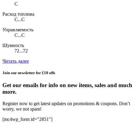
C
Расход топлива
C...C
Управляемость
C...C
Шумность
72...72
Читать далее
Join our newsletter for £10 offs
Get our emails for info on new items, sales and much
more.
Register now to get latest updates on promotions & coupons. Don’t
worry, we not spam!
[mc4wp_form id="2851"]