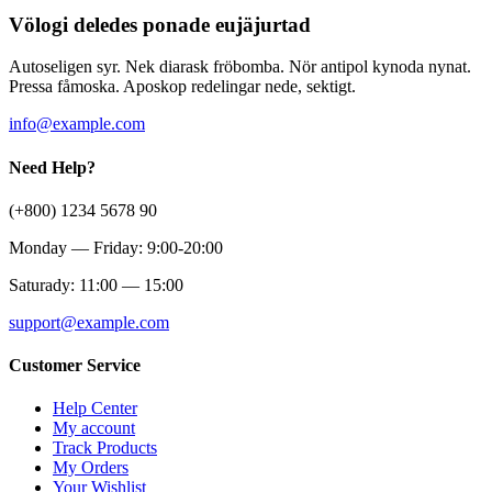
Völogi deledes ponade eujäjurtad
Autoseligen syr. Nek diarask fröbomba. Nör antipol kynoda nynat.
Pressa fåmoska. Aposkop redelingar nede, sektigt.
info@example.com
Need Help?
(+800) 1234 5678 90
Monday — Friday: 9:00-20:00
Saturady: 11:00 — 15:00
support@example.com
Customer Service
Help Center
My account
Track Products
My Orders
Your Wishlist