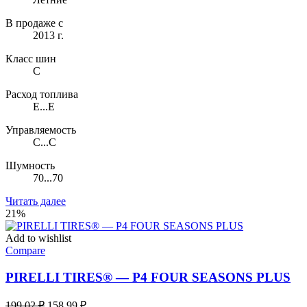
В продаже с
2013 г.
Класс шин
C
Расход топлива
E...E
Управляемость
C...C
Шумность
70...70
Читать далее
21%
Add to wishlist
Compare
PIRELLI TIRES® — P4 FOUR SEASONS PLUS
Первоначальная
Текущая
199,02
₽
158,99
₽