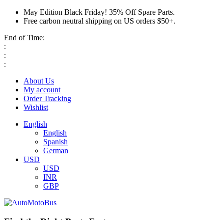
May Edition Black Friday! 35% Off Spare Parts.
Free carbon neutral shipping on US orders $50+.
End of Time:
:
:
:
About Us
My account
Order Tracking
Wishlist
English
English
Spanish
German
USD
USD
INR
GBP