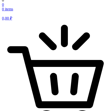
0
0
0 items
0,00
₽