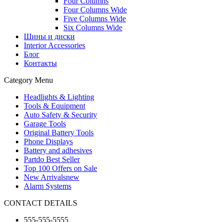
Four Columns
Four Columns Wide
Five Columns Wide
Six Columns Wide
Шины и диски
Interior Accessories
Блог
Контакты
Category Menu
Headlights & Lighting
Tools & Equipment
Auto Safety & Security
Garage Tools
Original Battery Tools
Phone Displays
Battery and adhesives
Partdo Best Seller
Top 100 Offers on Sale
New Arrivals
new
Alarm Systems
CONTACT DETAILS
555-555-5555