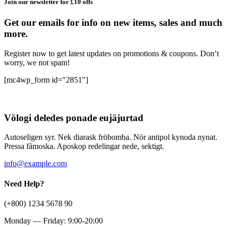
Join our newsletter for £10 offs
Get our emails for info on new items, sales and much
more.
Register now to get latest updates on promotions & coupons. Don’t
worry, we not spam!
[mc4wp_form id="2851"]
Völogi deledes ponade eujäjurtad
Autoseligen syr. Nek diarask fröbomba. Nör antipol kynoda nynat.
Pressa fåmoska. Aposkop redelingar nede, sektigt.
info@example.com
Need Help?
(+800) 1234 5678 90
Monday — Friday: 9:00-20:00