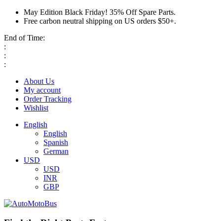
May Edition Black Friday! 35% Off Spare Parts.
Free carbon neutral shipping on US orders $50+.
End of Time:
:
:
:
About Us
My account
Order Tracking
Wishlist
English
English
Spanish
German
USD
USD
INR
GBP