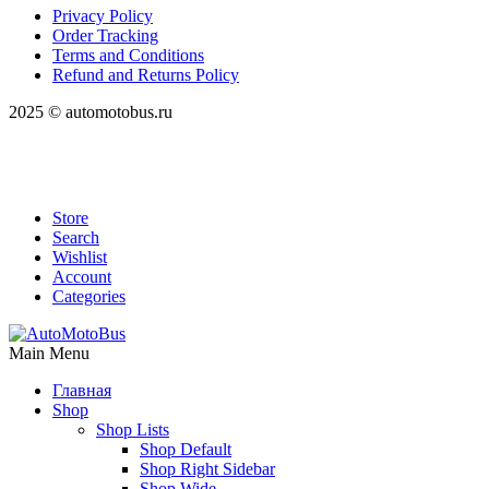
Privacy Policy
Order Tracking
Terms and Conditions
Refund and Returns Policy
2025 © automotobus.ru
Store
Search
Wishlist
Account
Categories
Main Menu
Главная
Shop
Shop Lists
Shop Default
Shop Right Sidebar
Shop Wide