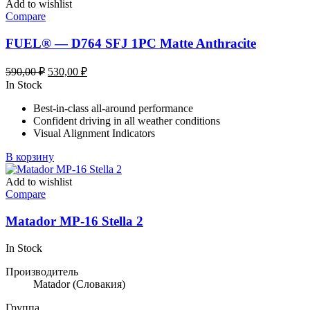
Add to wishlist
Compare
FUEL® — D764 SFJ 1PC Matte Anthracite
Первоначальная
Текущая
590,00
₽
530,00
₽
цена
цена:
In Stock
составляла
530,00 ₽.
Best-in-class all-around performance
590,00 ₽.
Confident driving in all weather conditions
Visual Alignment Indicators
В корзину
Add to wishlist
Compare
Matador MP-16 Stella 2
In Stock
Производитель
Matador
(Словакия)
Группа