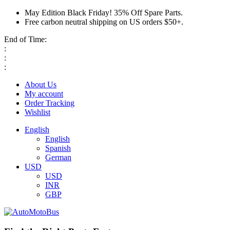
May Edition Black Friday! 35% Off Spare Parts.
Free carbon neutral shipping on US orders $50+.
End of Time:
:
:
:
About Us
My account
Order Tracking
Wishlist
English
English
Spanish
German
USD
USD
INR
GBP