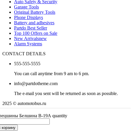
Auto Safety & Security
Garage Tools
Original Battery Tools
Phone Displays
Battery and adhesives
Partdo Best Seller
Top 100 Offers on Sale
New Arrivals
new
Alarm Systems
CONTACT DETAILS
555-555-5555
You can call anytime from 9 am to 6 pm.
info@partdotheme.com
The e-mail you sent will be returned as soon as possible.
2025 © automotobus.ru
What are you looking for in Partdo?
пецшины Белшина В-19А quantity
 корзину