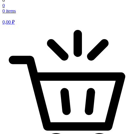
0
0
0 items
0,00
₽