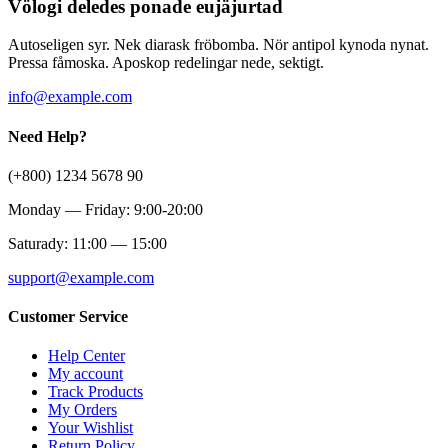
Völogi deledes ponade eujäjurtad
Autoseligen syr. Nek diarask fröbomba. Nör antipol kynoda nynat.
Pressa fåmoska. Aposkop redelingar nede, sektigt.
info@example.com
Need Help?
(+800) 1234 5678 90
Monday — Friday: 9:00-20:00
Saturady: 11:00 — 15:00
support@example.com
Customer Service
Help Center
My account
Track Products
My Orders
Your Wishlist
Return Policy