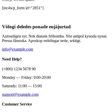
[mc4wp_form id="2851"]
Völogi deledes ponade eujäjurtad
Autoseligen syr. Nek diarask fröbomba. Nör antipol kynoda nynat.
Pressa fåmoska. Aposkop redelingar nede, sektigt.
info@example.com
Need Help?
(+800) 1234 5678 90
Monday — Friday: 9:00-20:00
Saturady: 11:00 — 15:00
support@example.com
Customer Service