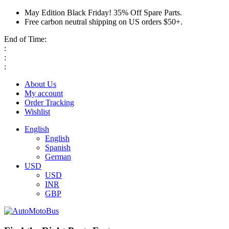
May Edition Black Friday! 35% Off Spare Parts.
Free carbon neutral shipping on US orders $50+.
End of Time:
:
:
:
About Us
My account
Order Tracking
Wishlist
English
English
Spanish
German
USD
USD
INR
GBP