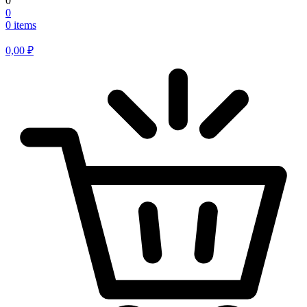
0
0
0 items
0,00
₽