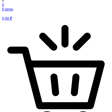
0
0
0 items
0,00
₽