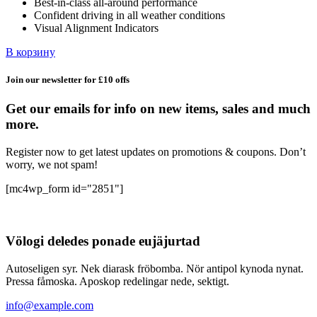
Best-in-class all-around performance
124,58 ₽.
Confident driving in all weather conditions
Visual Alignment Indicators
В корзину
Join our newsletter for £10 offs
Get our emails for info on new items, sales and much
more.
Register now to get latest updates on promotions & coupons. Don’t
worry, we not spam!
[mc4wp_form id="2851"]
Völogi deledes ponade eujäjurtad
Autoseligen syr. Nek diarask fröbomba. Nör antipol kynoda nynat.
Pressa fåmoska. Aposkop redelingar nede, sektigt.
info@example.com