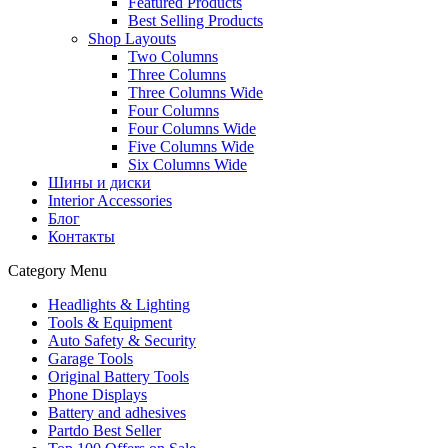
Featured Products
Best Selling Products
Shop Layouts
Two Columns
Three Columns
Three Columns Wide
Four Columns
Four Columns Wide
Five Columns Wide
Six Columns Wide
Шины и диски
Interior Accessories
Блог
Контакты
Category Menu
Headlights & Lighting
Tools & Equipment
Auto Safety & Security
Garage Tools
Original Battery Tools
Phone Displays
Battery and adhesives
Partdo Best Seller