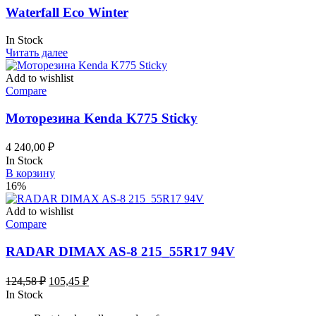
Waterfall Eco Winter
In Stock
Читать далее
Add to wishlist
Compare
Моторезина Kenda K775 Sticky
4 240,00
₽
In Stock
В корзину
16%
Add to wishlist
Compare
RADAR DIMAX AS-8 215_55R17 94V
Первоначальная
Текущая
124,58
₽
105,45
₽
цена
цена:
In Stock
составляла
105,45 ₽.