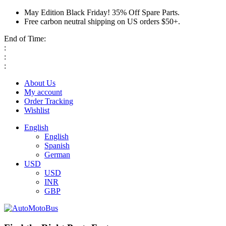
May Edition Black Friday! 35% Off Spare Parts.
Free carbon neutral shipping on US orders $50+.
End of Time:
:
:
:
About Us
My account
Order Tracking
Wishlist
English
English
Spanish
German
USD
USD
INR
GBP