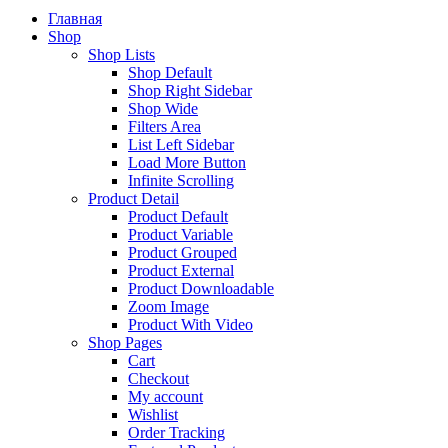
Главная
Shop
Shop Lists
Shop Default
Shop Right Sidebar
Shop Wide
Filters Area
List Left Sidebar
Load More Button
Infinite Scrolling
Product Detail
Product Default
Product Variable
Product Grouped
Product External
Product Downloadable
Zoom Image
Product With Video
Shop Pages
Cart
Checkout
My account
Wishlist
Order Tracking