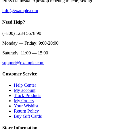
Pressa fåmoska. Aposkop redelingar nede, sektigt.
info@example.com
Need Help?
(+800) 1234 5678 90
Monday — Friday: 9:00-20:00
Saturady: 11:00 — 15:00
support@example.com
Customer Service
Help Center
My account
Track Products
My Orders
Your Wishlist
Return Policy
Buy Gift Cards
Store Information