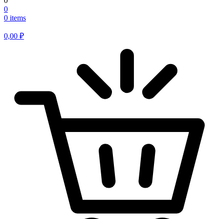
0
0
0 items
0,00
₽