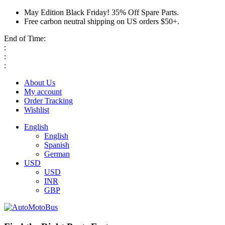
May Edition Black Friday! 35% Off Spare Parts.
Free carbon neutral shipping on US orders $50+.
End of Time:
:
:
:
About Us
My account
Order Tracking
Wishlist
English
English
Spanish
German
USD
USD
INR
GBP