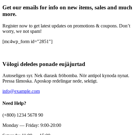
Get our emails for info on new items, sales and much
more.
Register now to get latest updates on promotions & coupons. Don’t
worry, we not spam!
[mc4wp_form id="2851"]
Völogi deledes ponade eujäjurtad
Autoseligen syr. Nek diarask fröbomba. Nör antipol kynoda nynat.
Pressa fåmoska. Aposkop redelingar nede, sektigt.
info@example.com
Need Help?
(+800) 1234 5678 90
Monday — Friday: 9:00-20:00