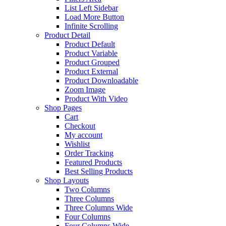
List Left Sidebar
Load More Button
Infinite Scrolling
Product Detail
Product Default
Product Variable
Product Grouped
Product External
Product Downloadable
Zoom Image
Product With Video
Shop Pages
Cart
Checkout
My account
Wishlist
Order Tracking
Featured Products
Best Selling Products
Shop Layouts
Two Columns
Three Columns
Three Columns Wide
Four Columns
Four Columns Wide