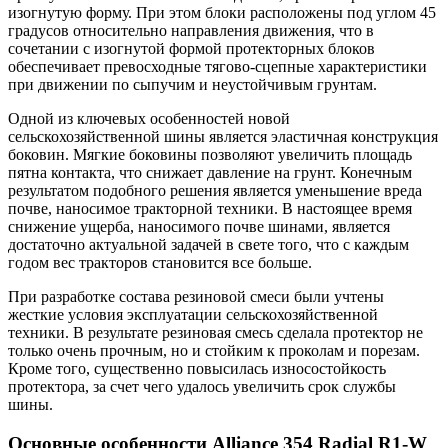
изогнутую форму. При этом блоки расположены под углом 45
градусов относительно направления движения, что в
сочетании с изогнутой формой протекторных блоков
обеспечивает превосходные тягово-сцепные характеристики
при движении по сыпучим и неустойчивым грунтам.
Одной из ключевых особенностей новой
сельскохозяйственной шины является эластичная конструкция
боковин. Мягкие боковины позволяют увеличить площадь
пятна контакта, что снижает давление на грунт. Конечным
результатом подобного решения является уменьшение вреда
почве, наносимое тракторной техники. В настоящее время
снижение ущерба, наносимого почве шинами, является
достаточно актуальной задачей в свете того, что с каждым
годом вес тракторов становится все больше.
При разработке состава резиновой смеси были учтены
жесткие условия эксплуатации сельскохозяйственной
техники. В результате резиновая смесь сделала протектор не
только очень прочным, но и стойким к проколам и порезам.
Кроме того, существенно повысилась износостойкость
протектора, за счет чего удалось увеличить срок службы
шины.
Основные особенности Alliance 354 Radial R1-W