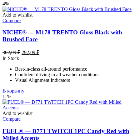
4%
Add to wishlist
Compare
NICHE® — M178 TRENTO Gloss Black with
Brushed Face
Первоначальная
Текущая
302,09
₽
292,09
₽
цена
цена:
In Stock
составляла
292,09 ₽.
Best-in-class all-around performance
302,09 ₽.
Confident driving in all weather conditions
Visual Alignment Indicators
В корзину
11%
Add to wishlist
Compare
FUEL® — D771 TWITCH 1PC Candy Red with
Milled Accents