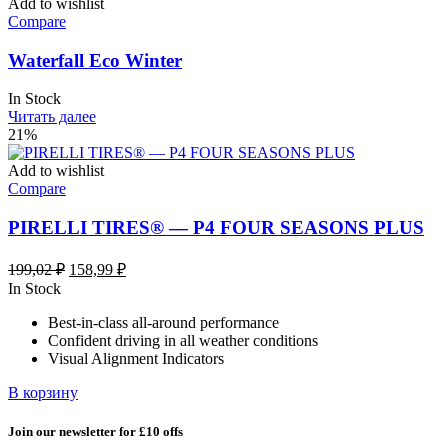
Add to wishlist
Compare
Waterfall Eco Winter
In Stock
Читать далее
21%
Add to wishlist
Compare
PIRELLI TIRES® — P4 FOUR SEASONS PLUS
Первоначальная
Текущая
199,02
₽
158,99
₽
цена
цена:
In Stock
составляла
158,99 ₽.
Best-in-class all-around performance
199,02 ₽.
Confident driving in all weather conditions
Visual Alignment Indicators
В корзину
Join our newsletter for £10 offs