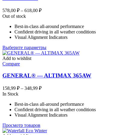
Диапазон
578,00
₽
–
618,00
₽
цен:
Out of stock
578,00 ₽
Best-in-class all-around performance
–
Confident driving in all weather conditions
618,00 ₽
Visual Alignment Indicators
Этот
Выберите параметры
товар
имеет
Add to wishlist
несколько
Compare
вариаций.
Опции
GENERAL® — ALTIMAX 365AW
можно
выбрать
Диапазон
158,99
₽
–
348,99
₽
на
цен:
In Stock
странице
158,99 ₽
товара.
Best-in-class all-around performance
–
Confident driving in all weather conditions
348,99 ₽
Visual Alignment Indicators
Просмотр товаров