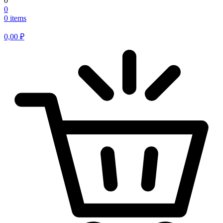
0
0
0 items
0,00
₽