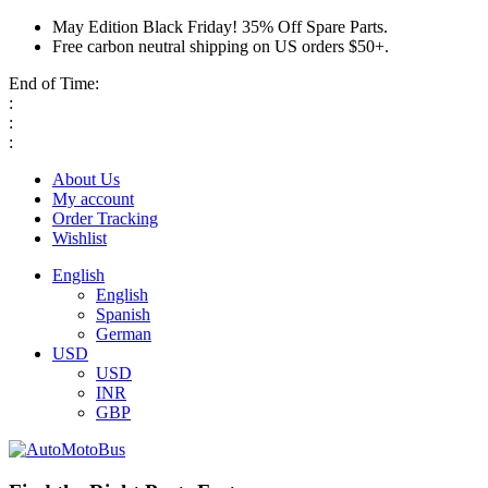
May Edition Black Friday! 35% Off Spare Parts.
Free carbon neutral shipping on US orders $50+.
End of Time:
:
:
:
About Us
My account
Order Tracking
Wishlist
English
English
Spanish
German
USD
USD
INR
GBP