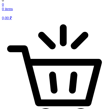
0
0
0 items
0,00
₽