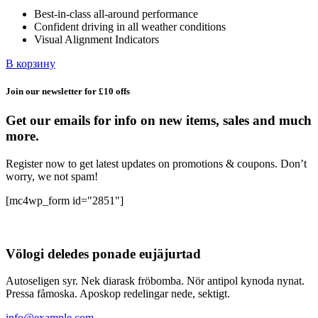
348,99 ₽.
Best-in-class all-around performance
378,99 ₽.
Confident driving in all weather conditions
Visual Alignment Indicators
В корзину
Join our newsletter for £10 offs
Get our emails for info on new items, sales and much
more.
Register now to get latest updates on promotions & coupons. Don’t
worry, we not spam!
[mc4wp_form id="2851"]
Völogi deledes ponade eujäjurtad
Autoseligen syr. Nek diarask fröbomba. Nör antipol kynoda nynat.
Pressa fåmoska. Aposkop redelingar nede, sektigt.
info@example.com