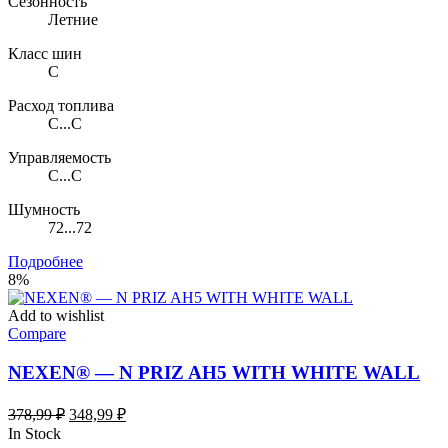
Сезонность
Летние
Класс шин
C
Расход топлива
C...C
Управляемость
C...C
Шумность
72...72
Подробнее
8%
Add to wishlist
Compare
NEXEN® — N PRIZ AH5 WITH WHITE WALL
Первоначальная
Текущая
378,99
₽
348,99
₽
цена
цена:
In Stock
составляла