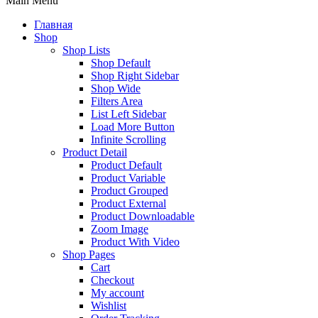
Main Menu
Главная
Shop
Shop Lists
Shop Default
Shop Right Sidebar
Shop Wide
Filters Area
List Left Sidebar
Load More Button
Infinite Scrolling
Product Detail
Product Default
Product Variable
Product Grouped
Product External
Product Downloadable
Zoom Image
Product With Video
Shop Pages
Cart
Checkout
My account
Wishlist