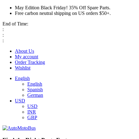
May Edition Black Friday! 35% Off Spare Parts.
Free carbon neutral shipping on US orders $50+.
End of Time:
:
:
:
About Us
My account
Order Tracking
Wishlist
English
English
Spanish
German
USD
USD
INR
GBP