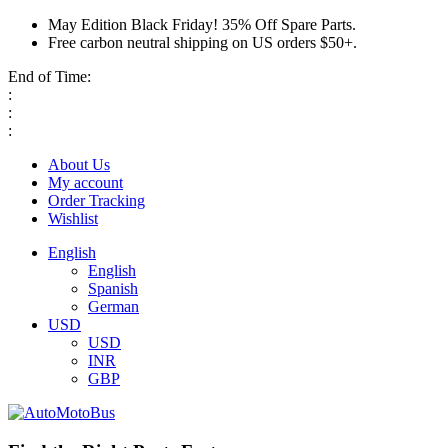
May Edition Black Friday! 35% Off Spare Parts.
Free carbon neutral shipping on US orders $50+.
End of Time:
:
:
:
About Us
My account
Order Tracking
Wishlist
English
English
Spanish
German
USD
USD
INR
GBP