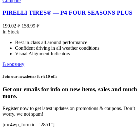
Compare
PIRELLI TIRES® — P4 FOUR SEASONS PLUS
Первоначальная
Текущая
199,02
₽
158,99
₽
цена
цена:
In Stock
составляла
158,99 ₽.
Best-in-class all-around performance
199,02 ₽.
Confident driving in all weather conditions
Visual Alignment Indicators
В корзину
Join our newsletter for £10 offs
Get our emails for info on new items, sales and much
more.
Register now to get latest updates on promotions & coupons. Don’t
worry, we not spam!
[mc4wp_form id="2851"]