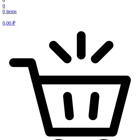
0
0
0 items
0,00
₽