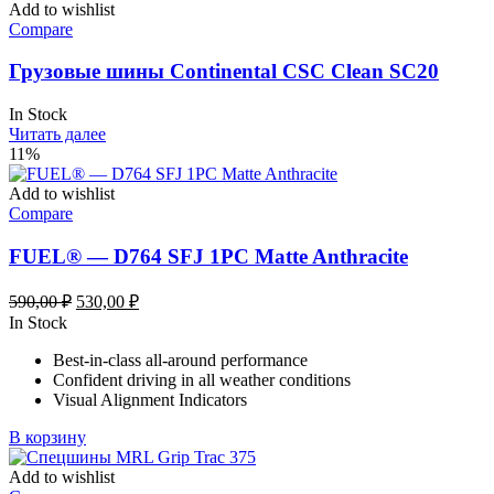
Add to wishlist
Compare
Грузовые шины Continental CSC Clean SC20
In Stock
Читать далее
11%
Add to wishlist
Compare
FUEL® — D764 SFJ 1PC Matte Anthracite
Первоначальная
Текущая
590,00
₽
530,00
₽
цена
цена:
In Stock
составляла
530,00 ₽.
Best-in-class all-around performance
590,00 ₽.
Confident driving in all weather conditions
Visual Alignment Indicators
В корзину
Add to wishlist