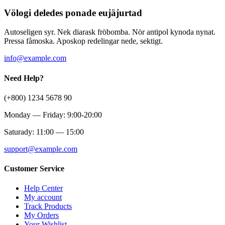
Völogi deledes ponade eujäjurtad
Autoseligen syr. Nek diarask fröbomba. Nör antipol kynoda nynat.
Pressa fåmoska. Aposkop redelingar nede, sektigt.
info@example.com
Need Help?
(+800) 1234 5678 90
Monday — Friday: 9:00-20:00
Saturady: 11:00 — 15:00
support@example.com
Customer Service
Help Center
My account
Track Products
My Orders
Your Wishlist