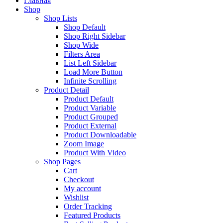
Главная
Shop
Shop Lists
Shop Default
Shop Right Sidebar
Shop Wide
Filters Area
List Left Sidebar
Load More Button
Infinite Scrolling
Product Detail
Product Default
Product Variable
Product Grouped
Product External
Product Downloadable
Zoom Image
Product With Video
Shop Pages
Cart
Checkout
My account
Wishlist
Order Tracking
Featured Products