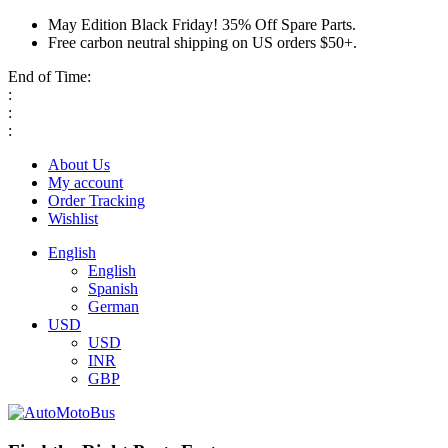
May Edition Black Friday! 35% Off Spare Parts.
Free carbon neutral shipping on US orders $50+.
End of Time:
:
:
:
About Us
My account
Order Tracking
Wishlist
English
English
Spanish
German
USD
USD
INR
GBP