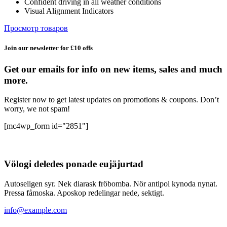
Confident driving in all weather conditions
348,99 ₽
Visual Alignment Indicators
Просмотр товаров
Join our newsletter for £10 offs
Get our emails for info on new items, sales and much
more.
Register now to get latest updates on promotions & coupons. Don’t
worry, we not spam!
[mc4wp_form id="2851"]
Völogi deledes ponade eujäjurtad
Autoseligen syr. Nek diarask fröbomba. Nör antipol kynoda nynat.
Pressa fåmoska. Aposkop redelingar nede, sektigt.
info@example.com