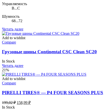
Управляемость
B...C
Шумность
68...72
Читать далее
Add to wishlist
Compare
Грузовые шины Continental CSC Clean SC20
In Stock
Читать далее
21%
Add to wishlist
Compare
PIRELLI TIRES® — P4 FOUR SEASONS PLUS
Первоначальная
Текущая
199,02
₽
158,99
₽
цена
цена:
In Stock