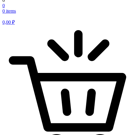
0
0
0 items
0,00
₽