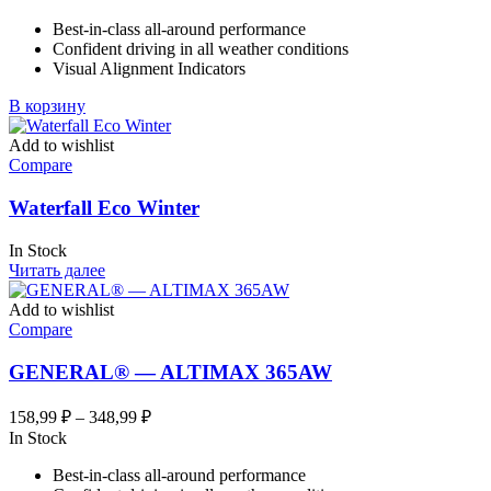
составляла
158,99 ₽.
Best-in-class all-around performance
199,02 ₽.
Confident driving in all weather conditions
Visual Alignment Indicators
В корзину
Add to wishlist
Compare
Waterfall Eco Winter
In Stock
Читать далее
Add to wishlist
Compare
GENERAL® — ALTIMAX 365AW
Диапазон
158,99
₽
–
348,99
₽
цен:
In Stock
158,99 ₽
Best-in-class all-around performance
–