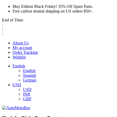
May Edition Black Friday! 35% Off Spare Parts.
Free carbon neutral shipping on US orders $50+.
End of Time:
:
:
:
About Us
My account
Order Tracking
Wishlist
English
English
Spanish
German
USD
USD
INR
GBP