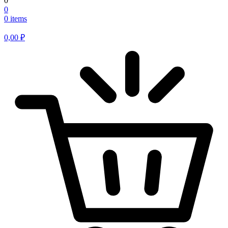
0
0
0 items
0,00
₽