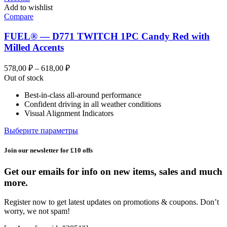
Add to wishlist
Compare
FUEL® — D771 TWITCH 1PC Candy Red with
Milled Accents
Диапазон
578,00
₽
–
618,00
₽
цен:
Out of stock
578,00 ₽
Best-in-class all-around performance
–
Confident driving in all weather conditions
618,00 ₽
Visual Alignment Indicators
Этот
Выберите параметры
товар
имеет
Join our newsletter for £10 offs
несколько
вариаций.
Get our emails for info on new items, sales and much
Опции
more.
можно
выбрать
Register now to get latest updates on promotions & coupons. Don’t
на
worry, we not spam!
странице
товара.