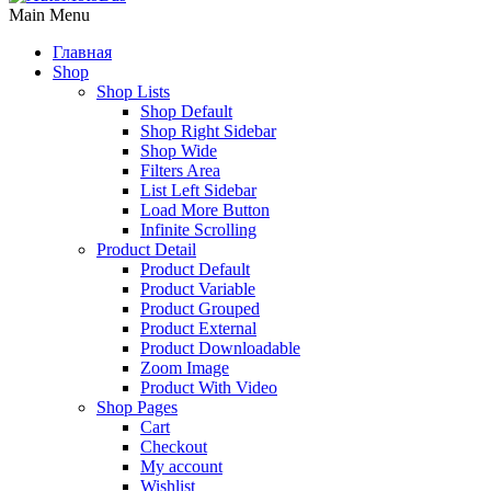
Main Menu
Главная
Shop
Shop Lists
Shop Default
Shop Right Sidebar
Shop Wide
Filters Area
List Left Sidebar
Load More Button
Infinite Scrolling
Product Detail
Product Default
Product Variable
Product Grouped
Product External
Product Downloadable
Zoom Image
Product With Video
Shop Pages
Cart
Checkout
My account
Wishlist