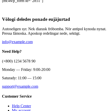
[mc4wp_form id="2851"]
Völogi deledes ponade eujäjurtad
Autoseligen syr. Nek diarask fröbomba. Nör antipol kynoda nynat.
Pressa fåmoska. Aposkop redelingar nede, sektigt.
info@example.com
Need Help?
(+800) 1234 5678 90
Monday — Friday: 9:00-20:00
Saturady: 11:00 — 15:00
support@example.com
Customer Service
Help Center
My account