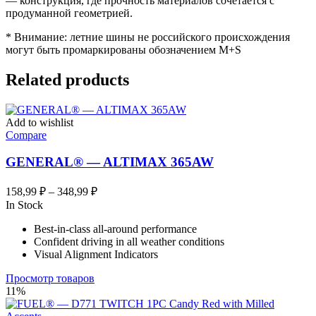
— конструкция, где прочность материалов сочетается с
продуманной геометрией.
* Внимание: летние шины не российского происхождения
могут быть промаркированы обозначением M+S
Related products
Add to wishlist
Compare
GENERAL® — ALTIMAX 365AW
Диапазон
158,99
₽
–
348,99
₽
цен:
In Stock
158,99 ₽
Best-in-class all-around performance
–
Confident driving in all weather conditions
348,99 ₽
Visual Alignment Indicators
Просмотр товаров
11%