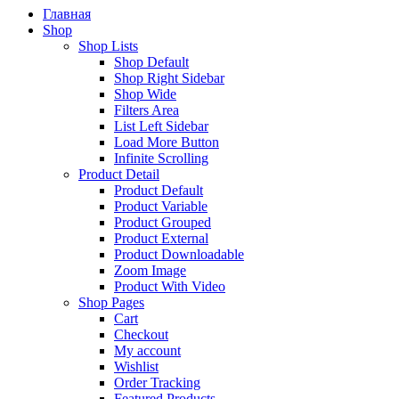
Главная
Shop
Shop Lists
Shop Default
Shop Right Sidebar
Shop Wide
Filters Area
List Left Sidebar
Load More Button
Infinite Scrolling
Product Detail
Product Default
Product Variable
Product Grouped
Product External
Product Downloadable
Zoom Image
Product With Video
Shop Pages
Cart
Checkout
My account
Wishlist
Order Tracking
Featured Products