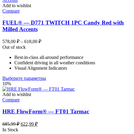
Add to wishlist
Compare
FUEL® — D771 TWITCH 1PC Candy Red with
Milled Accents
Диапазон
578,00
₽
–
618,00
₽
цен:
Out of stock
578,00 ₽
Best-in-class all-around performance
–
Confident driving in all weather conditions
618,00 ₽
Visual Alignment Indicators
Этот
Выберите параметры
товар
10%
имеет
несколько
Add to wishlist
вариаций.
Compare
Опции
можно
HRE FlowForm® — FT01 Tarmac
выбрать
на
Первоначальная
Текущая
685,99
₽
622,99
₽
странице
цена
цена:
In Stock
товара.
составляла