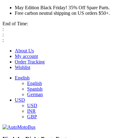
May Edition Black Friday! 35% Off Spare Parts.
Free carbon neutral shipping on US orders $50+.
End of Time:
:
:
:
About Us
My account
Order Tracking
Wishlist
English
English
Spanish
German
USD
USD
INR
GBP