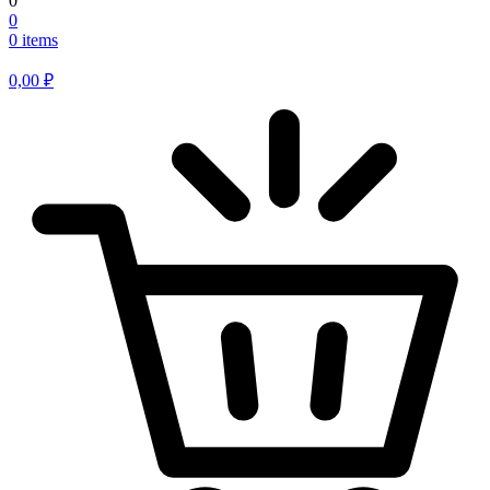
0
0
0 items
0,00
₽