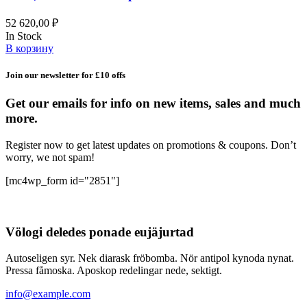
52 620,00
₽
In Stock
В корзину
Join our newsletter for £10 offs
Get our emails for info on new items, sales and much
more.
Register now to get latest updates on promotions & coupons. Don’t
worry, we not spam!
[mc4wp_form id="2851"]
Völogi deledes ponade eujäjurtad
Autoseligen syr. Nek diarask fröbomba. Nör antipol kynoda nynat.
Pressa fåmoska. Aposkop redelingar nede, sektigt.
info@example.com