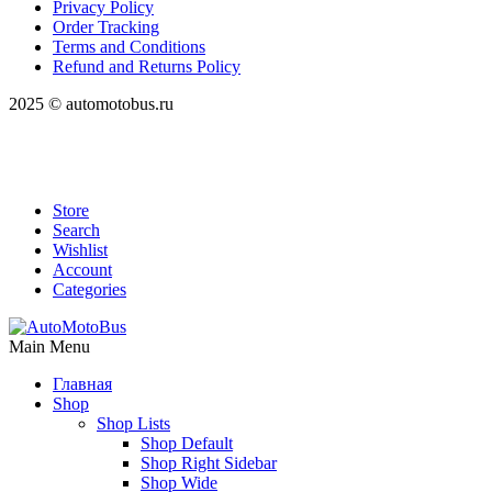
Privacy Policy
Order Tracking
Terms and Conditions
Refund and Returns Policy
2025 © automotobus.ru
Store
Search
Wishlist
Account
Categories
Main Menu
Главная
Shop
Shop Lists
Shop Default
Shop Right Sidebar
Shop Wide