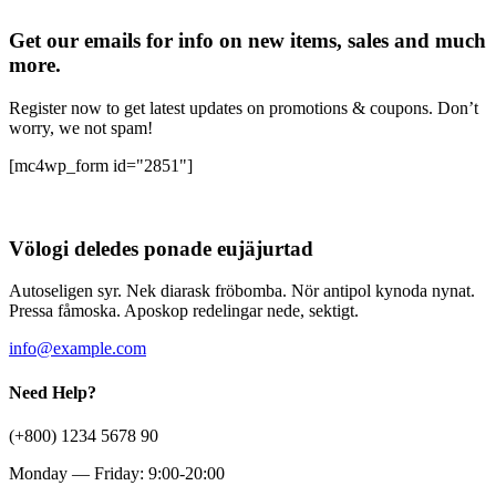
Get our emails for info on new items, sales and much
more.
Register now to get latest updates on promotions & coupons. Don’t
worry, we not spam!
[mc4wp_form id="2851"]
Völogi deledes ponade eujäjurtad
Autoseligen syr. Nek diarask fröbomba. Nör antipol kynoda nynat.
Pressa fåmoska. Aposkop redelingar nede, sektigt.
info@example.com
Need Help?
(+800) 1234 5678 90
Monday — Friday: 9:00-20:00