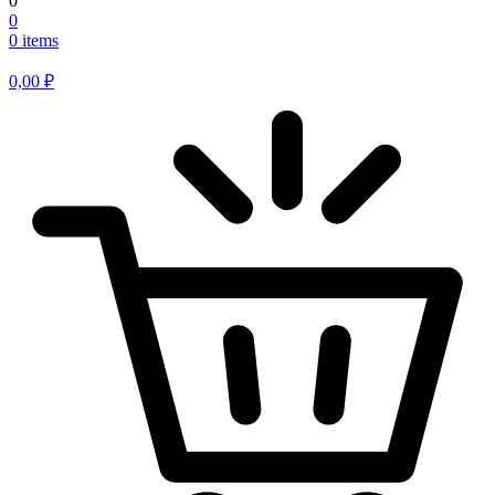
0
0
0 items
0,00
₽