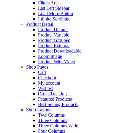
Filters Area
List Left Sidebar
Load More Button
Infinite Scrolling
Product Detail
Product Default
Product Variable
Product Grouped
Product External
Product Downloadable
Zoom Image
Product With Video
Shop Pages
Cart
Checkout
My account
Wishlist
Order Tracking
Featured Products
Best Selling Products
Shop Layouts
Two Columns
Three Columns
Three Columns Wide
Four Columns