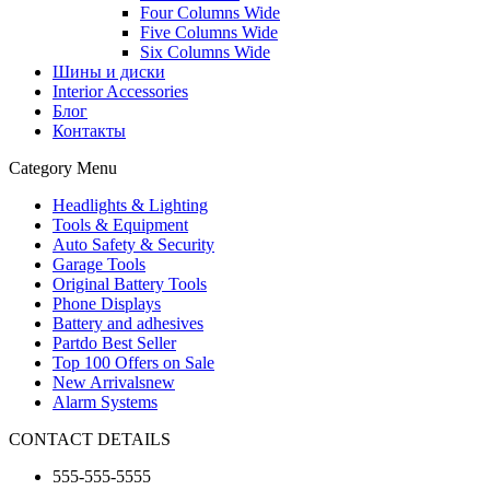
Four Columns Wide
Five Columns Wide
Six Columns Wide
Шины и диски
Interior Accessories
Блог
Контакты
Category Menu
Headlights & Lighting
Tools & Equipment
Auto Safety & Security
Garage Tools
Original Battery Tools
Phone Displays
Battery and adhesives
Partdo Best Seller
Top 100 Offers on Sale
New Arrivals
new
Alarm Systems
CONTACT DETAILS
555-555-5555