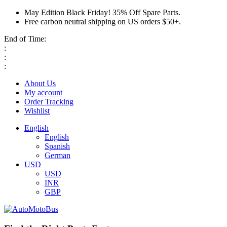
May Edition Black Friday! 35% Off Spare Parts.
Free carbon neutral shipping on US orders $50+.
End of Time:
:
:
:
About Us
My account
Order Tracking
Wishlist
English
English
Spanish
German
USD
USD
INR
GBP