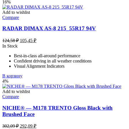
16%
Add to wishlist
Compare
RADAR DIMAX AS-8 215_55R17 94V
Первоначальная
Текущая
124,58
₽
105,45
₽
цена
цена:
In Stock
составляла
105,45 ₽.
Best-in-class all-around performance
124,58 ₽.
Confident driving in all weather conditions
Visual Alignment Indicators
В корзину
4%
Add to wishlist
Compare
NICHE® — M178 TRENTO Gloss Black with
Brushed Face
Первоначальная
Текущая
302,09
₽
292,09
₽