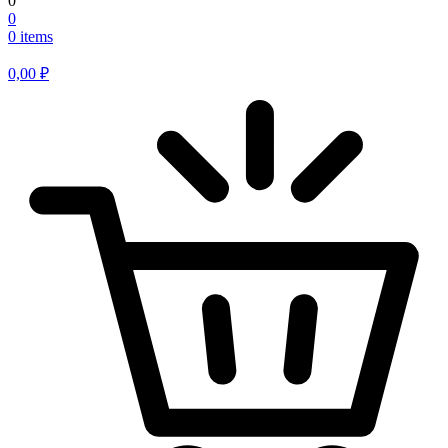
0
0
0 items
0,00
₽