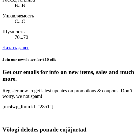
B...B
Управляемость
C...C
Шумность
70...70
Читать далее
Join our newsletter for £10 offs
Get our emails for info on new items, sales and much
more.
Register now to get latest updates on promotions & coupons. Don’t
worry, we not spam!
[mc4wp_form id="2851"]
Völogi deledes ponade eujäjurtad