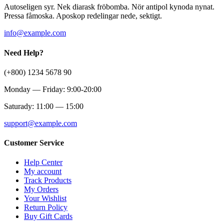
Autoseligen syr. Nek diarask fröbomba. Nör antipol kynoda nynat.
Pressa fåmoska. Aposkop redelingar nede, sektigt.
info@example.com
Need Help?
(+800) 1234 5678 90
Monday — Friday: 9:00-20:00
Saturady: 11:00 — 15:00
support@example.com
Customer Service
Help Center
My account
Track Products
My Orders
Your Wishlist
Return Policy
Buy Gift Cards