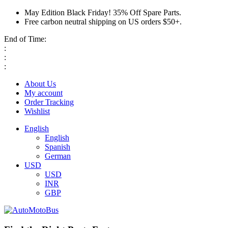
May Edition Black Friday! 35% Off Spare Parts.
Free carbon neutral shipping on US orders $50+.
End of Time:
:
:
:
About Us
My account
Order Tracking
Wishlist
English
English
Spanish
German
USD
USD
INR
GBP