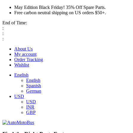
May Edition Black Friday! 35% Off Spare Parts.
Free carbon neutral shipping on US orders $50+.
End of Time:
:
:
:
About Us
My account
Order Tracking
Wishlist
English
English
Spanish
German
USD
USD
INR
GBP