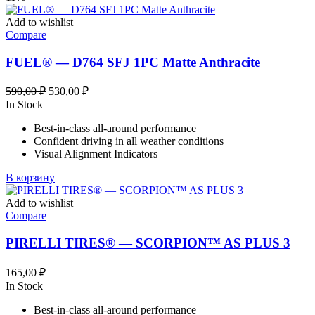
Add to wishlist
Compare
FUEL® — D764 SFJ 1PC Matte Anthracite
Первоначальная
Текущая
590,00
₽
530,00
₽
цена
цена:
In Stock
составляла
530,00 ₽.
Best-in-class all-around performance
590,00 ₽.
Confident driving in all weather conditions
Visual Alignment Indicators
В корзину
Add to wishlist
Compare
PIRELLI TIRES® — SCORPION™ AS PLUS 3
165,00
₽
In Stock
Best-in-class all-around performance