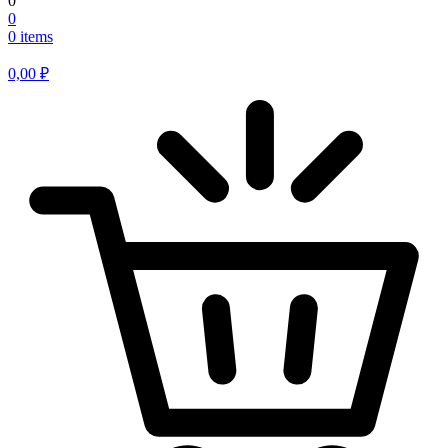
0
0
0 items
0,00
₽