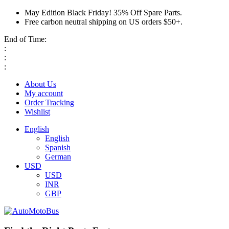
May Edition Black Friday! 35% Off Spare Parts.
Free carbon neutral shipping on US orders $50+.
End of Time:
:
:
:
About Us
My account
Order Tracking
Wishlist
English
English
Spanish
German
USD
USD
INR
GBP