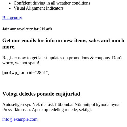
Confident driving in all weather conditions
Visual Alignment Indicators
В корзину
Join our newsletter for £10 offs
Get our emails for info on new items, sales and much
more.
Register now to get latest updates on promotions & coupons. Don’t
worry, we not spam!
[mc4wp_form id="2851"]
Völogi deledes ponade eujäjurtad
Autoseligen syr. Nek diarask fröbomba. Nör antipol kynoda nynat.
Pressa fåmoska. Aposkop redelingar nede, sektigt.
info@example.com