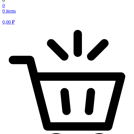
0
0
0 items
0,00
₽