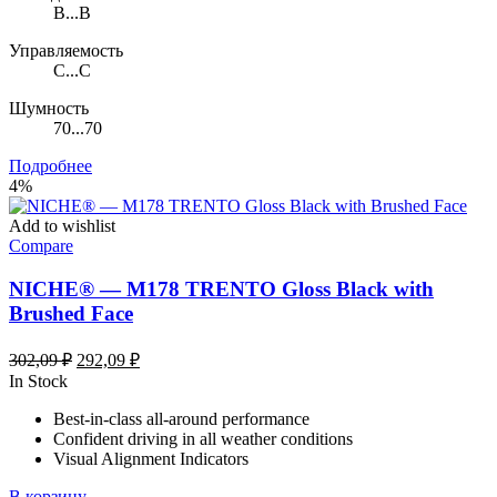
B...B
Управляемость
C...C
Шумность
70...70
Подробнее
4%
Add to wishlist
Compare
NICHE® — M178 TRENTO Gloss Black with
Brushed Face
Первоначальная
Текущая
302,09
₽
292,09
₽
цена
цена:
In Stock
составляла
292,09 ₽.
Best-in-class all-around performance
302,09 ₽.
Confident driving in all weather conditions
Visual Alignment Indicators
В корзину