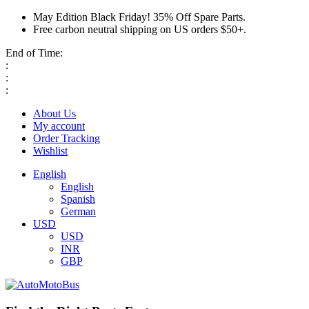
May Edition Black Friday! 35% Off Spare Parts.
Free carbon neutral shipping on US orders $50+.
End of Time:
:
:
:
About Us
My account
Order Tracking
Wishlist
English
English
Spanish
German
USD
USD
INR
GBP