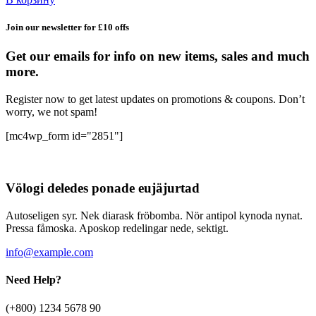
Join our newsletter for £10 offs
Get our emails for info on new items, sales and much
more.
Register now to get latest updates on promotions & coupons. Don’t
worry, we not spam!
[mc4wp_form id="2851"]
Völogi deledes ponade eujäjurtad
Autoseligen syr. Nek diarask fröbomba. Nör antipol kynoda nynat.
Pressa fåmoska. Aposkop redelingar nede, sektigt.
info@example.com
Need Help?
(+800) 1234 5678 90