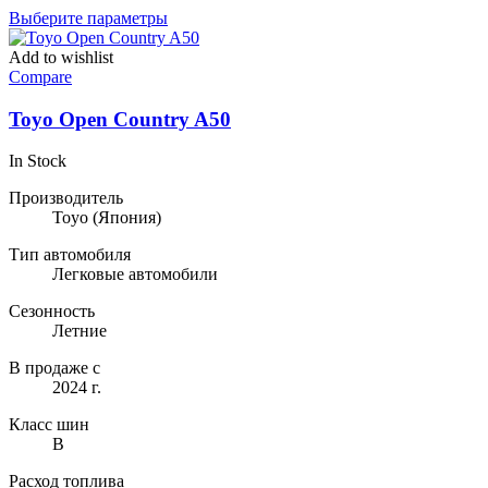
Этот
Выберите параметры
товар
имеет
Add to wishlist
несколько
Compare
вариаций.
Опции
Toyo Open Country A50
можно
выбрать
In Stock
на
странице
Производитель
товара.
Toyo
(Япония)
Тип автомобиля
Легковые автомобили
Сезонность
Летние
В продаже с
2024 г.
Класс шин
B
Расход топлива