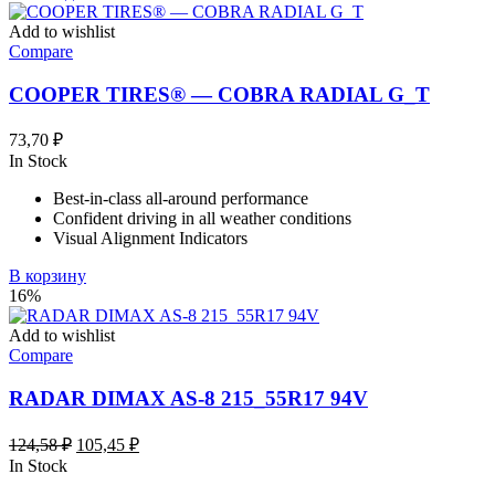
Add to wishlist
Compare
COOPER TIRES® — COBRA RADIAL G_T
73,70
₽
In Stock
Best-in-class all-around performance
Confident driving in all weather conditions
Visual Alignment Indicators
В корзину
16%
Add to wishlist
Compare
RADAR DIMAX AS-8 215_55R17 94V
Первоначальная
Текущая
124,58
₽
105,45
₽
цена
цена:
In Stock
составляла
105,45 ₽.