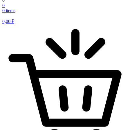
0
0
0 items
0,00
₽