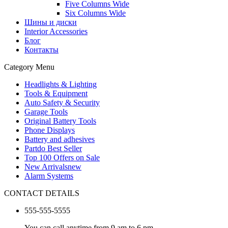
Five Columns Wide
Six Columns Wide
Шины и диски
Interior Accessories
Блог
Контакты
Category Menu
Headlights & Lighting
Tools & Equipment
Auto Safety & Security
Garage Tools
Original Battery Tools
Phone Displays
Battery and adhesives
Partdo Best Seller
Top 100 Offers on Sale
New Arrivals
new
Alarm Systems
CONTACT DETAILS
555-555-5555
You can call anytime from 9 am to 6 pm.