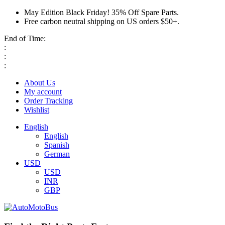
May Edition Black Friday! 35% Off Spare Parts.
Free carbon neutral shipping on US orders $50+.
End of Time:
:
:
:
About Us
My account
Order Tracking
Wishlist
English
English
Spanish
German
USD
USD
INR
GBP