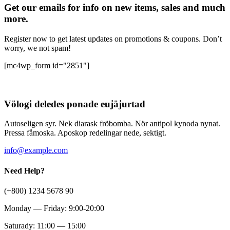
Get our emails for info on new items, sales and much
more.
Register now to get latest updates on promotions & coupons. Don’t
worry, we not spam!
[mc4wp_form id="2851"]
Völogi deledes ponade eujäjurtad
Autoseligen syr. Nek diarask fröbomba. Nör antipol kynoda nynat.
Pressa fåmoska. Aposkop redelingar nede, sektigt.
info@example.com
Need Help?
(+800) 1234 5678 90
Monday — Friday: 9:00-20:00
Saturady: 11:00 — 15:00