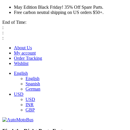
May Edition Black Friday! 35% Off Spare Parts.
Free carbon neutral shipping on US orders $50+.
End of Time:
:
:
:
About Us
My account
Order Tracking
Wishlist
English
English
Spanish
German
USD
USD
INR
GBP