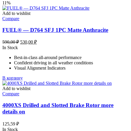
11%
Add to wishlist
Compare
FUEL® — D764 SFJ 1PC Matte Anthracite
Первоначальная
Текущая
590,00
₽
530,00
₽
цена
цена:
In Stock
составляла
530,00 ₽.
Best-in-class all-around performance
590,00 ₽.
Confident driving in all weather conditions
Visual Alignment Indicators
В корзину
Add to wishlist
Compare
4000XS Drilled and Slotted Brake Rotor more
details on
125,59
₽
In Stock