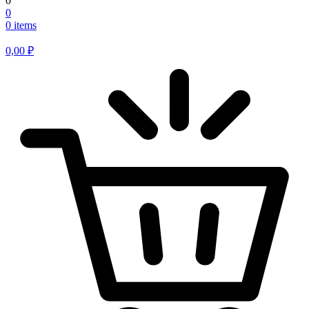
0
0
0 items
0,00
₽