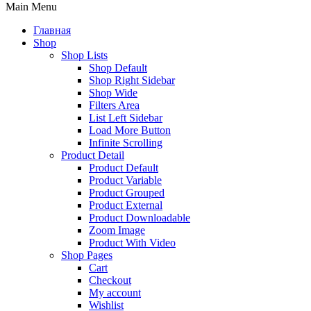
Main Menu
Главная
Shop
Shop Lists
Shop Default
Shop Right Sidebar
Shop Wide
Filters Area
List Left Sidebar
Load More Button
Infinite Scrolling
Product Detail
Product Default
Product Variable
Product Grouped
Product External
Product Downloadable
Zoom Image
Product With Video
Shop Pages
Cart
Checkout
My account
Wishlist