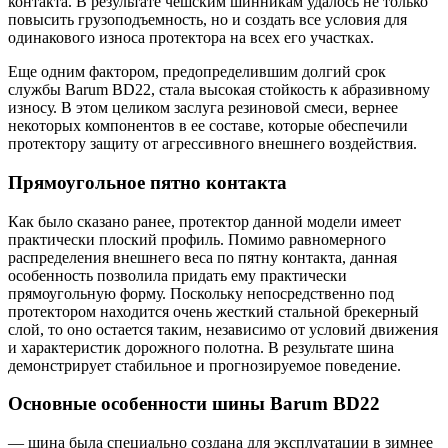
контакта. В результате чешским шинникам удалось не только
повысить грузоподъемность, но и создать все условия для
одинакового износа протектора на всех его участках.
Еще одним фактором, предопределившим долгий срок
службы Barum BD22, стала высокая стойкость к абразивному
износу. В этом целиком заслуга резиновой смеси, вернее
некоторых компонентов в ее составе, которые обеспечили
протектору защиту от агрессивного внешнего воздействия.
Прямоугольное пятно контакта
Как было сказано ранее, протектор данной модели имеет
практически плоский профиль. Помимо равномерного
распределения внешнего веса по пятну контакта, данная
особенность позволила придать ему практически
прямоугольную форму. Поскольку непосредственно под
протектором находится очень жесткий стальной брекерный
слой, то оно остается таким, независимо от условий движения
и характеристик дорожного полотна. В результате шина
демонстрирует стабильное и прогнозируемое поведение.
Основные особенности шины Barum BD22
— шина была специально создана для эксплуатации в зимнее