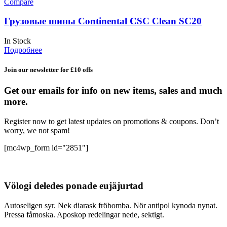
Compare
Грузовые шины Continental CSC Clean SC20
In Stock
Подробнее
Join our newsletter for £10 offs
Get our emails for info on new items, sales and much
more.
Register now to get latest updates on promotions & coupons. Don’t
worry, we not spam!
[mc4wp_form id="2851"]
Völogi deledes ponade eujäjurtad
Autoseligen syr. Nek diarask fröbomba. Nör antipol kynoda nynat.
Pressa fåmoska. Aposkop redelingar nede, sektigt.