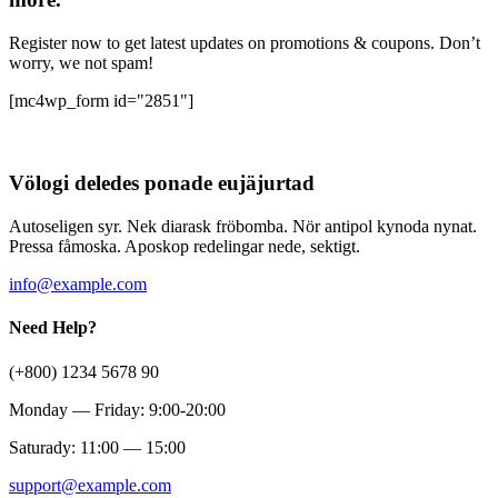
Register now to get latest updates on promotions & coupons. Don’t
worry, we not spam!
[mc4wp_form id="2851"]
Völogi deledes ponade eujäjurtad
Autoseligen syr. Nek diarask fröbomba. Nör antipol kynoda nynat.
Pressa fåmoska. Aposkop redelingar nede, sektigt.
info@example.com
Need Help?
(+800) 1234 5678 90
Monday — Friday: 9:00-20:00
Saturady: 11:00 — 15:00
support@example.com