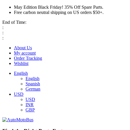
May Edition Black Friday! 35% Off Spare Parts.
Free carbon neutral shipping on US orders $50+.
End of Time:
:
:
:
About Us
My account
Order Tracking
Wishlist
English
English
Spanish
German
USD
USD
INR
GBP