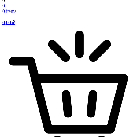
0
0
0 items
0,00
₽