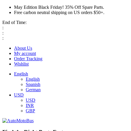
May Edition Black Friday! 35% Off Spare Parts.
Free carbon neutral shipping on US orders $50+.
End of Time:
:
:
:
About Us
My account
Order Tracking
Wishlist
English
English
Spanish
German
USD
USD
INR
GBP