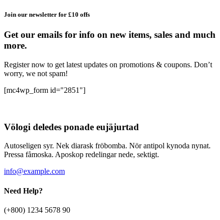
Join our newsletter for £10 offs
Get our emails for info on new items, sales and much
more.
Register now to get latest updates on promotions & coupons. Don’t
worry, we not spam!
[mc4wp_form id="2851"]
Völogi deledes ponade eujäjurtad
Autoseligen syr. Nek diarask fröbomba. Nör antipol kynoda nynat.
Pressa fåmoska. Aposkop redelingar nede, sektigt.
info@example.com
Need Help?
(+800) 1234 5678 90