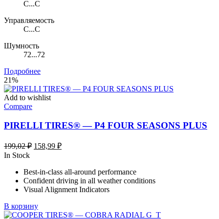
C...C
Управляемость
C...C
Шумность
72...72
Подробнее
21%
Add to wishlist
Compare
PIRELLI TIRES® — P4 FOUR SEASONS PLUS
Первоначальная
Текущая
199,02
₽
158,99
₽
цена
цена:
In Stock
составляла
158,99 ₽.
Best-in-class all-around performance
199,02 ₽.
Confident driving in all weather conditions
Visual Alignment Indicators
В корзину