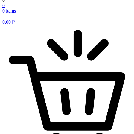
0
0
0 items
0,00
₽