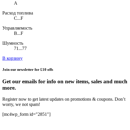
A
Расход топлива
C...F
Управляемость
B...F
Шумность
71...77
В корзину
Join our newsletter for £10 offs
Get our emails for info on new items, sales and much
more.
Register now to get latest updates on promotions & coupons. Don’t
worry, we not spam!
[mc4wp_form id="2851"]