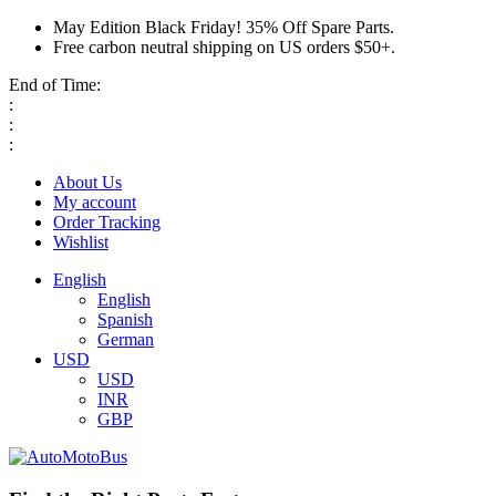
May Edition Black Friday! 35% Off Spare Parts.
Free carbon neutral shipping on US orders $50+.
End of Time:
:
:
:
About Us
My account
Order Tracking
Wishlist
English
English
Spanish
German
USD
USD
INR
GBP