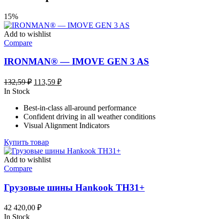
15%
Add to wishlist
Compare
IRONMAN® — IMOVE GEN 3 AS
Первоначальная
Текущая
132,59
₽
113,59
₽
цена
цена:
In Stock
составляла
113,59 ₽.
Best-in-class all-around performance
132,59 ₽.
Confident driving in all weather conditions
Visual Alignment Indicators
Купить товар
Add to wishlist
Compare
Грузовые шины Hankook TH31+
42 420,00
₽
In Stock