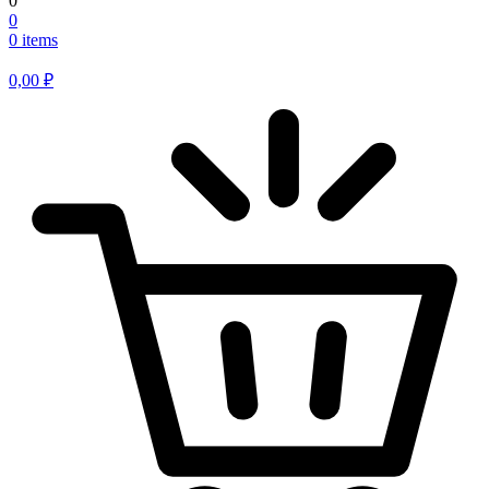
0
0
0 items
0,00
₽