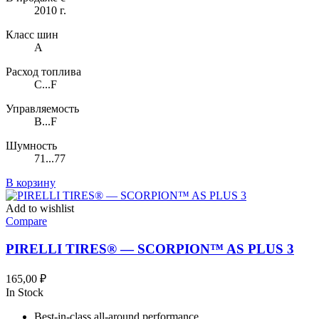
2010 г.
Класс шин
A
Расход топлива
C...F
Управляемость
B...F
Шумность
71...77
В корзину
Add to wishlist
Compare
PIRELLI TIRES® — SCORPION™ AS PLUS 3
165,00
₽
In Stock
Best-in-class all-around performance