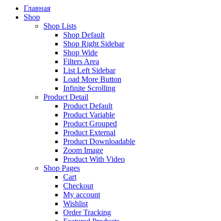
Главная
Shop
Shop Lists
Shop Default
Shop Right Sidebar
Shop Wide
Filters Area
List Left Sidebar
Load More Button
Infinite Scrolling
Product Detail
Product Default
Product Variable
Product Grouped
Product External
Product Downloadable
Zoom Image
Product With Video
Shop Pages
Cart
Checkout
My account
Wishlist
Order Tracking