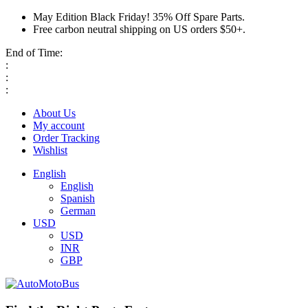
May Edition Black Friday! 35% Off Spare Parts.
Free carbon neutral shipping on US orders $50+.
End of Time:
:
:
:
About Us
My account
Order Tracking
Wishlist
English
English
Spanish
German
USD
USD
INR
GBP