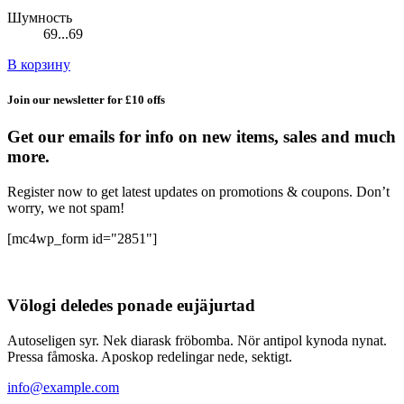
Шумность
69...69
В корзину
Join our newsletter for £10 offs
Get our emails for info on new items, sales and much
more.
Register now to get latest updates on promotions & coupons. Don’t
worry, we not spam!
[mc4wp_form id="2851"]
Völogi deledes ponade eujäjurtad
Autoseligen syr. Nek diarask fröbomba. Nör antipol kynoda nynat.
Pressa fåmoska. Aposkop redelingar nede, sektigt.
info@example.com