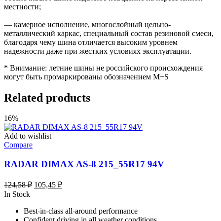
местности;
— камерное исполнение, многослойный цельно-
металлический каркас, специальный состав резиновой смеси,
благодаря чему шина отличается высоким уровнем
надежности даже при жестких условиях эксплуатации.
* Внимание: летние шины не российского происхождения
могут быть промаркированы обозначением M+S
Related products
16%
Add to wishlist
Compare
RADAR DIMAX AS-8 215_55R17 94V
Первоначальная
Текущая
124,58
₽
105,45
₽
цена
цена:
In Stock
составляла
105,45 ₽.
Best-in-class all-around performance
124,58 ₽.
Confident driving in all weather conditions