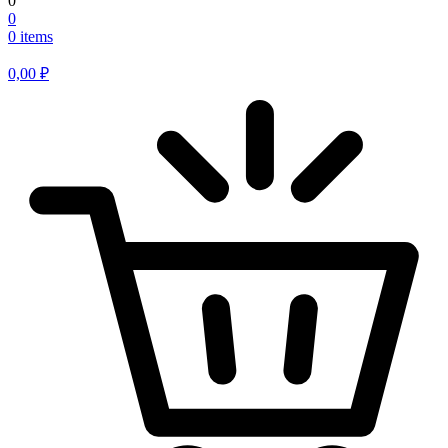
0
0
0 items
0,00
₽