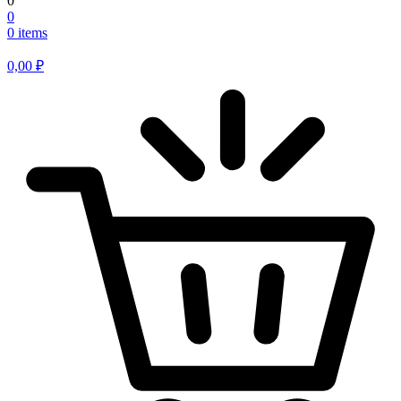
0
0
0 items
0,00
₽