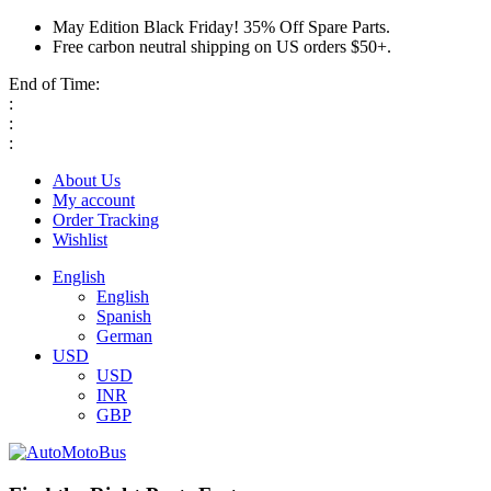
May Edition Black Friday! 35% Off Spare Parts.
Free carbon neutral shipping on US orders $50+.
End of Time:
:
:
:
About Us
My account
Order Tracking
Wishlist
English
English
Spanish
German
USD
USD
INR
GBP