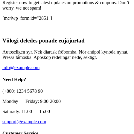
Register now to get latest updates on promotions & coupons. Don’t
worry, we not spam!
[mc4wp_form id="2851"]
Völogi deledes ponade eujäjurtad
Autoseligen syr. Nek diarask fröbomba. Nör antipol kynoda nynat.
Pressa fåmoska. Aposkop redelingar nede, sektigt.
info@example.com
Need Help?
(+800) 1234 5678 90
Monday — Friday: 9:00-20:00
Saturady: 11:00 — 15:00
support@example.com
Customer Service