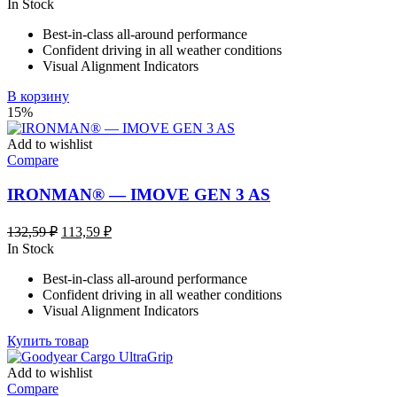
In Stock
Best-in-class all-around performance
Confident driving in all weather conditions
Visual Alignment Indicators
В корзину
15%
Add to wishlist
Compare
IRONMAN® — IMOVE GEN 3 AS
Первоначальная
Текущая
132,59
₽
113,59
₽
цена
цена:
In Stock
составляла
113,59 ₽.
Best-in-class all-around performance
132,59 ₽.
Confident driving in all weather conditions
Visual Alignment Indicators
Купить товар
Add to wishlist
Compare