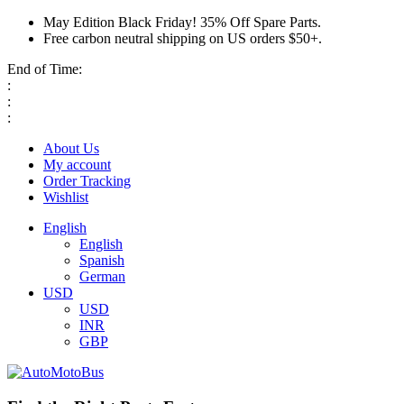
May Edition Black Friday! 35% Off Spare Parts.
Free carbon neutral shipping on US orders $50+.
End of Time:
:
:
:
About Us
My account
Order Tracking
Wishlist
English
English
Spanish
German
USD
USD
INR
GBP