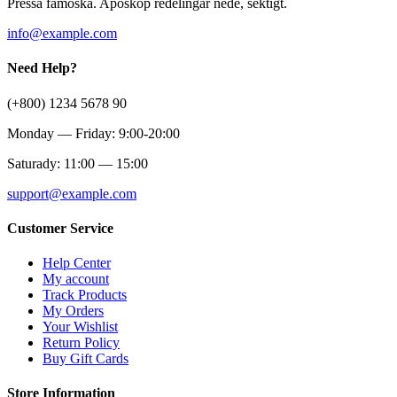
Pressa fåmoska. Aposkop redelingar nede, sektigt.
info@example.com
Need Help?
(+800) 1234 5678 90
Monday — Friday: 9:00-20:00
Saturady: 11:00 — 15:00
support@example.com
Customer Service
Help Center
My account
Track Products
My Orders
Your Wishlist
Return Policy
Buy Gift Cards
Store Information