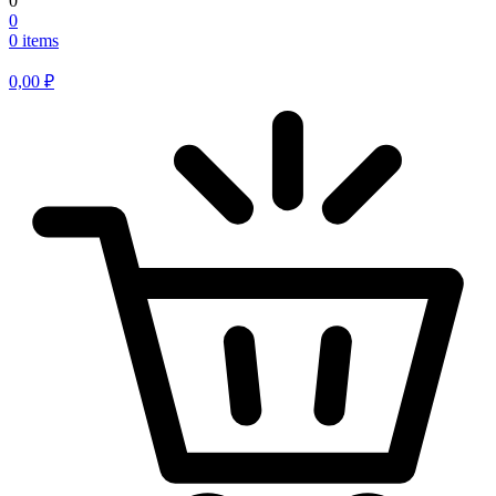
0
0
0 items
0,00
₽