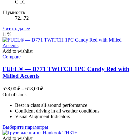
C...C
Шумность
72...72
Читать далее
11%
Add to wishlist
Compare
FUEL® — D771 TWITCH 1PC Candy Red with
Milled Accents
Диапазон
578,00
₽
–
618,00
₽
цен:
Out of stock
578,00 ₽
Best-in-class all-around performance
–
Confident driving in all weather conditions
618,00 ₽
Visual Alignment Indicators
Этот
Выберите параметры
товар
имеет
Add to wishlist