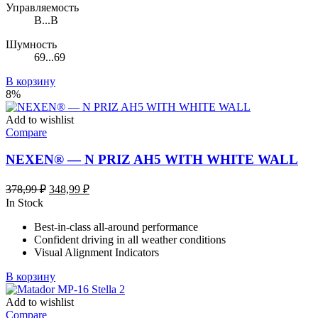
Управляемость
B...B
Шумность
69...69
В корзину
8%
Add to wishlist
Compare
NEXEN® — N PRIZ AH5 WITH WHITE WALL
Первоначальная
Текущая
378,99
₽
348,99
₽
цена
цена:
In Stock
составляла
348,99 ₽.
Best-in-class all-around performance
378,99 ₽.
Confident driving in all weather conditions
Visual Alignment Indicators
В корзину
Add to wishlist
Compare