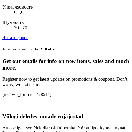
Управляемость
C...C
Шумность
70...70
Читать далее
Join our newsletter for £10 offs
Get our emails for info on new items, sales and much
more.
Register now to get latest updates on promotions & coupons. Don’t
worry, we not spam!
[mc4wp_form id="2851"]
Völogi deledes ponade eujäjurtad
Autoseligen syr. Nek diarask fröbomba. Nör antipol kynoda nynat.