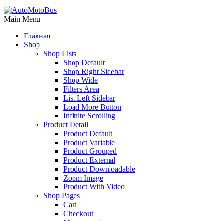
Main Menu
Главная
Shop
Shop Lists
Shop Default
Shop Right Sidebar
Shop Wide
Filters Area
List Left Sidebar
Load More Button
Infinite Scrolling
Product Detail
Product Default
Product Variable
Product Grouped
Product External
Product Downloadable
Zoom Image
Product With Video
Shop Pages
Cart
Checkout