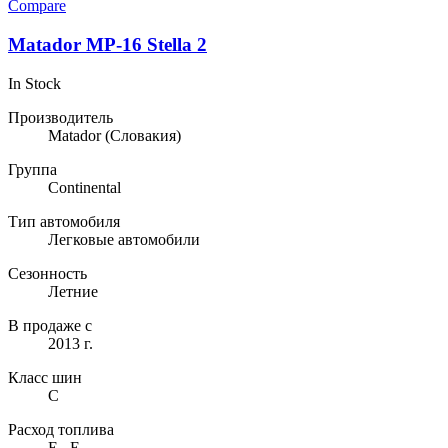
несколько
Compare
вариаций.
Опции
Matador MP-16 Stella 2
можно
выбрать
In Stock
на
странице
Производитель
товара.
Matador
(Словакия)
Группа
Continental
Тип автомобиля
Легковые автомобили
Сезонность
Летние
В продаже с
2013 г.
Класс шин
C
Расход топлива
E...E