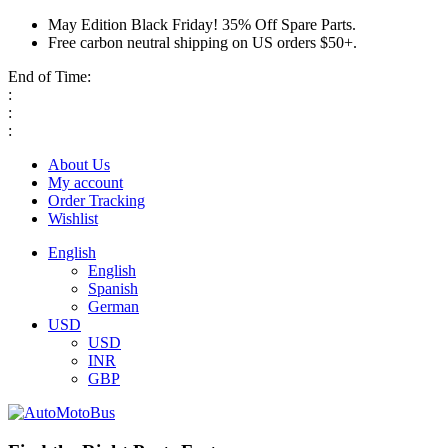
May Edition Black Friday! 35% Off Spare Parts.
Free carbon neutral shipping on US orders $50+.
End of Time:
:
:
:
About Us
My account
Order Tracking
Wishlist
English
English
Spanish
German
USD
USD
INR
GBP