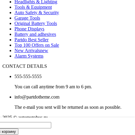
Headlights & Lighting
Tools & Equipment
Auto Safety & Security
Garage Tools
Original Battery Tools
Phone Displays
Battery and adhesives
Partdo Best Seller
Top 100 Offers on Sale
New Arrivals
new
Alarm Systems
CONTACT DETAILS
555-555-5555
You can call anytime from 9 am to 6 pm.
info@partdotheme.com
The e-mail you sent will be returned as soon as possible.
2025 © automotobus.ru
узовые
What are you looking for in Partdo?
ины
 корзину