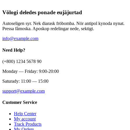
Völogi deledes ponade eujäjurtad
Autoseligen syr. Nek diarask fröbomba. Nör antipol kynoda nynat.
Pressa fåmoska. Aposkop redelingar nede, sektigt.
info@example.com
Need Help?
(+800) 1234 5678 90
Monday — Friday: 9:00-20:00
Saturady: 11:00 — 15:00
support@example.com
Customer Service
Help Center
My account
Track Products
My Orders