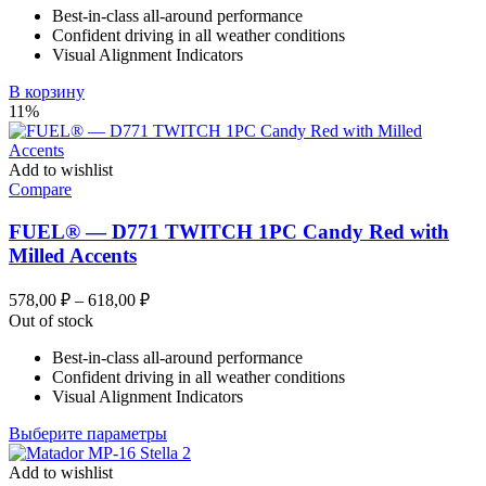
Best-in-class all-around performance
378,99 ₽.
Confident driving in all weather conditions
Visual Alignment Indicators
В корзину
11%
Add to wishlist
Compare
FUEL® — D771 TWITCH 1PC Candy Red with
Milled Accents
Диапазон
578,00
₽
–
618,00
₽
цен:
Out of stock
578,00 ₽
Best-in-class all-around performance
–
Confident driving in all weather conditions
618,00 ₽
Visual Alignment Indicators
Этот
Выберите параметры
товар
имеет
Add to wishlist