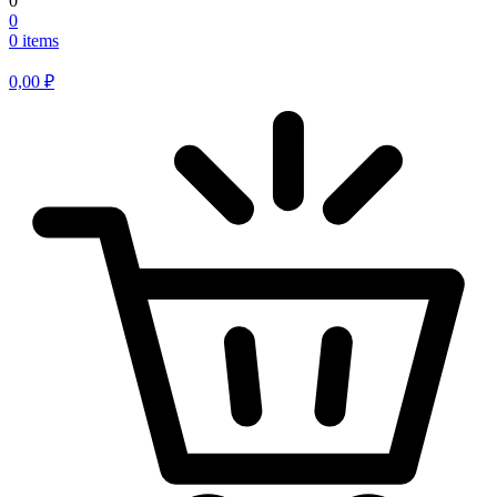
0
0
0 items
0,00
₽