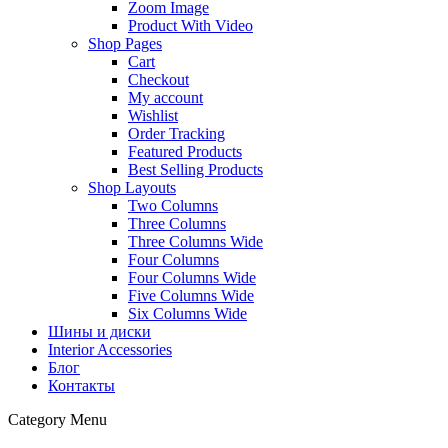
Zoom Image
Product With Video
Shop Pages
Cart
Checkout
My account
Wishlist
Order Tracking
Featured Products
Best Selling Products
Shop Layouts
Two Columns
Three Columns
Three Columns Wide
Four Columns
Four Columns Wide
Five Columns Wide
Six Columns Wide
Шины и диски
Interior Accessories
Блог
Контакты
Category Menu