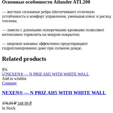
Основные особенности Atlander ATL200
— жесткие сплошные ребра обеспечивают отличную
устойчивость и комфорт управления, уменьшая износ и расход
топлива;
— ламели с длинными поперечными кромками позволяют
интенсивно тормозить на мокром покрытии;
— широкие канавки эффективно предотвращают
гидропланирование даже при сильном дожде.
Related products
8%
Add to wishlist
Compare
NEXEN® — N PRIZ AH5 WITH WHITE WALL
Первоначальная
Текущая
378,99
₽
348,99
₽
цена
цена:
In Stock
составляла
348,99 ₽.