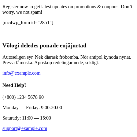
Register now to get latest updates on promotions & coupons. Don’t
worry, we not spam!
[mc4wp_form id="2851"]
Völogi deledes ponade eujäjurtad
Autoseligen syr. Nek diarask fröbomba. Nör antipol kynoda nynat.
Pressa fåmoska. Aposkop redelingar nede, sektigt.
info@example.com
Need Help?
(+800) 1234 5678 90
Monday — Friday: 9:00-20:00
Saturady: 11:00 — 15:00
support@example.com