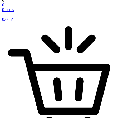
0
0
0 items
0,00
₽