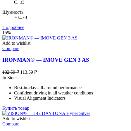
C...C
Шумность
70...70
Подробнее
15%
Add to wishlist
Compare
IRONMAN® — IMOVE GEN 3 AS
Первоначальная
Текущая
132,59
₽
113,59
₽
цена
цена:
In Stock
составляла
113,59 ₽.
Best-in-class all-around performance
132,59 ₽.
Confident driving in all weather conditions
Visual Alignment Indicators
Купить товар
Add to wishlist
Compare