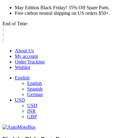
May Edition Black Friday! 35% Off Spare Parts.
Free carbon neutral shipping on US orders $50+.
End of Time:
:
:
:
About Us
My account
Order Tracking
Wishlist
English
English
Spanish
German
USD
USD
INR
GBP