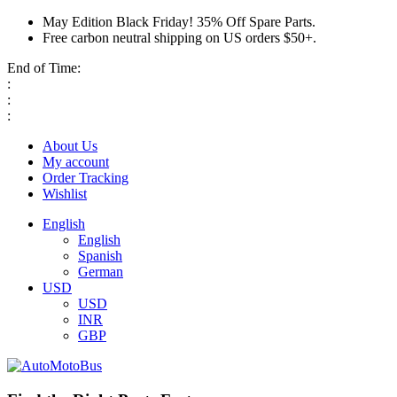
May Edition Black Friday! 35% Off Spare Parts.
Free carbon neutral shipping on US orders $50+.
End of Time:
:
:
:
About Us
My account
Order Tracking
Wishlist
English
English
Spanish
German
USD
USD
INR
GBP