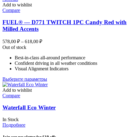
Add to wishlist
Compare
FUEL® — D771 TWITCH 1PC Candy Red with
Milled Accents
Диапазон
578,00
₽
–
618,00
₽
цен:
Out of stock
578,00 ₽
Best-in-class all-around performance
–
Confident driving in all weather conditions
618,00 ₽
Visual Alignment Indicators
Этот
Выберите параметры
товар
имеет
Add to wishlist
несколько
Compare
вариаций.
Опции
Waterfall Eco Winter
можно
выбрать
In Stock
на
Подробнее
странице
товара.
Join our newsletter for £10 offs