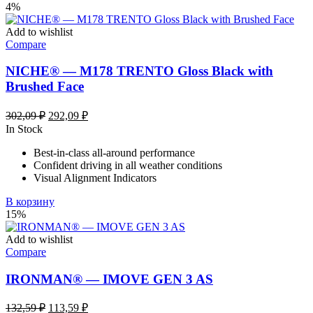
4%
Add to wishlist
Compare
NICHE® — M178 TRENTO Gloss Black with
Brushed Face
Первоначальная
Текущая
302,09
₽
292,09
₽
цена
цена:
In Stock
составляла
292,09 ₽.
Best-in-class all-around performance
302,09 ₽.
Confident driving in all weather conditions
Visual Alignment Indicators
В корзину
15%
Add to wishlist
Compare
IRONMAN® — IMOVE GEN 3 AS
Первоначальная
Текущая
132,59
₽
113,59
₽