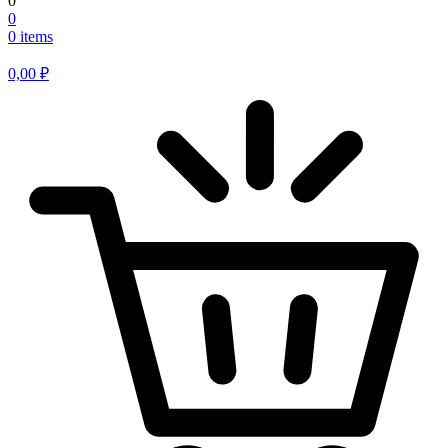
0
0
0 items
0,00
₽