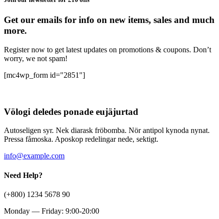
Get our emails for info on new items, sales and much
more.
Register now to get latest updates on promotions & coupons. Don’t
worry, we not spam!
[mc4wp_form id="2851"]
Völogi deledes ponade eujäjurtad
Autoseligen syr. Nek diarask fröbomba. Nör antipol kynoda nynat.
Pressa fåmoska. Aposkop redelingar nede, sektigt.
info@example.com
Need Help?
(+800) 1234 5678 90
Monday — Friday: 9:00-20:00