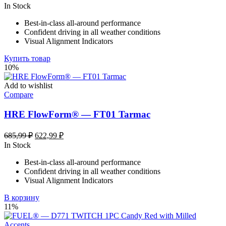
цена
цена:
In Stock
составляла
113,59 ₽.
Best-in-class all-around performance
132,59 ₽.
Confident driving in all weather conditions
Visual Alignment Indicators
Купить товар
10%
Add to wishlist
Compare
HRE FlowForm® — FT01 Tarmac
Первоначальная
Текущая
685,99
₽
622,99
₽
цена
цена:
In Stock
составляла
622,99 ₽.
Best-in-class all-around performance
685,99 ₽.
Confident driving in all weather conditions
Visual Alignment Indicators
В корзину
11%