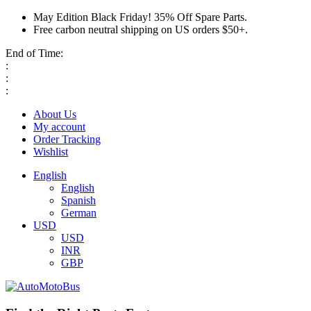
May Edition Black Friday! 35% Off Spare Parts.
Free carbon neutral shipping on US orders $50+.
End of Time:
:
:
:
About Us
My account
Order Tracking
Wishlist
English
English
Spanish
German
USD
USD
INR
GBP