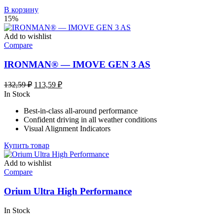
В корзину
15%
Add to wishlist
Compare
IRONMAN® — IMOVE GEN 3 AS
Первоначальная
Текущая
132,59
₽
113,59
₽
цена
цена:
In Stock
составляла
113,59 ₽.
Best-in-class all-around performance
132,59 ₽.
Confident driving in all weather conditions
Visual Alignment Indicators
Купить товар
Add to wishlist
Compare
Orium Ultra High Performance
In Stock