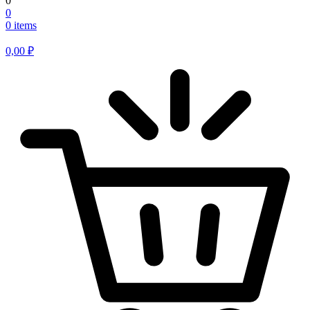
0
0
0 items
0,00
₽