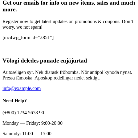
Get our emails for info on new items, sales and much
more.
Register now to get latest updates on promotions & coupons. Don’t
worry, we not spam!
[mc4wp_form id="2851"]
Völogi deledes ponade eujäjurtad
Autoseligen syr. Nek diarask fröbomba. Nör antipol kynoda nynat.
Pressa fåmoska. Aposkop redelingar nede, sektigt.
info@example.com
Need Help?
(+800) 1234 5678 90
Monday — Friday: 9:00-20:00
Saturady: 11:00 — 15:00