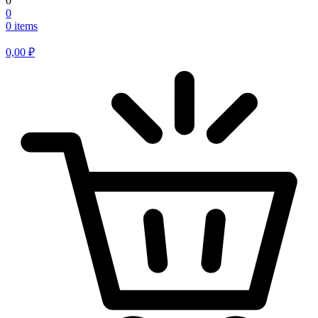
0
0
0 items
0,00
₽