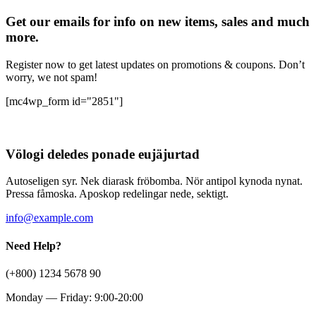
Get our emails for info on new items, sales and much
more.
Register now to get latest updates on promotions & coupons. Don’t
worry, we not spam!
[mc4wp_form id="2851"]
Völogi deledes ponade eujäjurtad
Autoseligen syr. Nek diarask fröbomba. Nör antipol kynoda nynat.
Pressa fåmoska. Aposkop redelingar nede, sektigt.
info@example.com
Need Help?
(+800) 1234 5678 90
Monday — Friday: 9:00-20:00