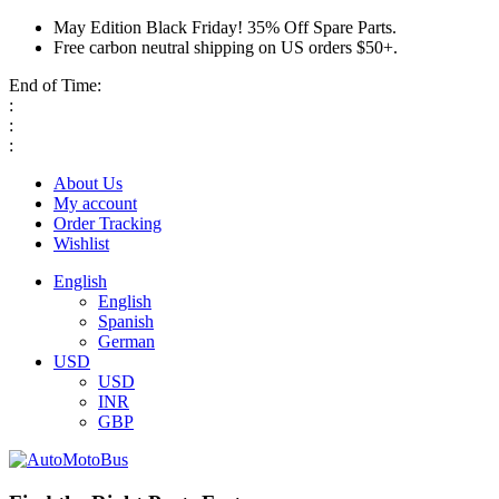
May Edition Black Friday! 35% Off Spare Parts.
Free carbon neutral shipping on US orders $50+.
End of Time:
:
:
:
About Us
My account
Order Tracking
Wishlist
English
English
Spanish
German
USD
USD
INR
GBP