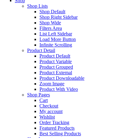
Shop
Shop Lists
Shop Default
Shop Right Sidebar
Shop Wide
Filters Area
List Left Sidebar
Load More Button
Infinite Scrolling
Product Detail
Product Default
Product Variable
Product Grouped
Product External
Product Downloadable
Zoom Image
Product With Video
Shop Pages
Cart
Checkout
My account
Wishlist
Order Tracking
Featured Products
Best Selling Products