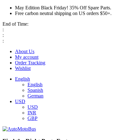
May Edition Black Friday! 35% Off Spare Parts.
Free carbon neutral shipping on US orders $50+.
End of Time:
:
:
:
About Us
My account
Order Tracking
Wishlist
English
English
Spanish
German
USD
USD
INR
GBP