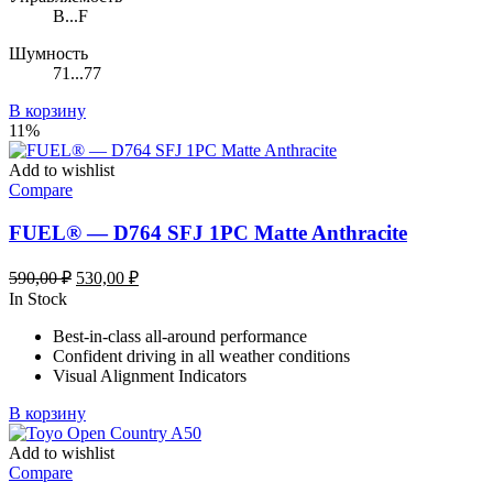
B...F
Шумность
71...77
В корзину
11%
Add to wishlist
Compare
FUEL® — D764 SFJ 1PC Matte Anthracite
Первоначальная
Текущая
590,00
₽
530,00
₽
цена
цена:
In Stock
составляла
530,00 ₽.
Best-in-class all-around performance
590,00 ₽.
Confident driving in all weather conditions
Visual Alignment Indicators
В корзину
Add to wishlist
Compare