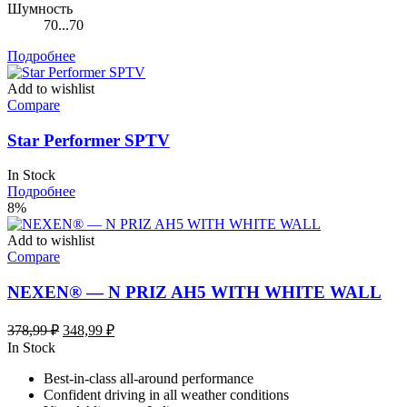
Шумность
70...70
Подробнее
Add to wishlist
Compare
Star Performer SPTV
In Stock
Подробнее
8%
Add to wishlist
Compare
NEXEN® — N PRIZ AH5 WITH WHITE WALL
Первоначальная
Текущая
378,99
₽
348,99
₽
цена
цена:
In Stock
составляла
348,99 ₽.
Best-in-class all-around performance
378,99 ₽.
Confident driving in all weather conditions