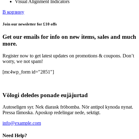
Visual Alignment Indicators
В корзину
Join our newsletter for £10 offs
Get our emails for info on new items, sales and much
more.
Register now to get latest updates on promotions & coupons. Don’t
worry, we not spam!
[mc4wp_form id="2851"]
Völogi deledes ponade eujäjurtad
Autoseligen syr. Nek diarask fröbomba. Nör antipol kynoda nynat.
Pressa fåmoska. Aposkop redelingar nede, sektigt.
info@example.com
Need Help?