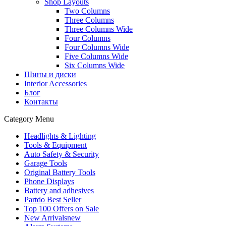
Shop Layouts
Two Columns
Three Columns
Three Columns Wide
Four Columns
Four Columns Wide
Five Columns Wide
Six Columns Wide
Шины и диски
Interior Accessories
Блог
Контакты
Category Menu
Headlights & Lighting
Tools & Equipment
Auto Safety & Security
Garage Tools
Original Battery Tools
Phone Displays
Battery and adhesives
Partdo Best Seller
Top 100 Offers on Sale
New Arrivals
new