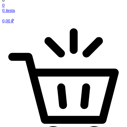
0
0
0 items
0,00
₽