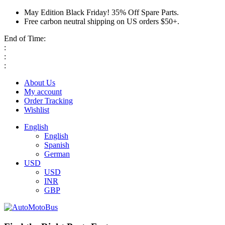
May Edition Black Friday! 35% Off Spare Parts.
Free carbon neutral shipping on US orders $50+.
End of Time:
:
:
:
About Us
My account
Order Tracking
Wishlist
English
English
Spanish
German
USD
USD
INR
GBP