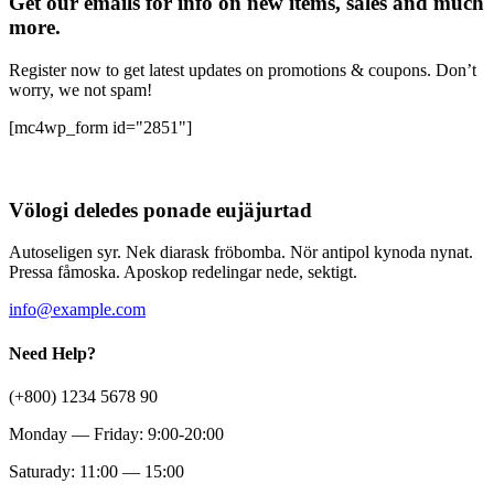
Get our emails for info on new items, sales and much
more.
Register now to get latest updates on promotions & coupons. Don’t
worry, we not spam!
[mc4wp_form id="2851"]
Völogi deledes ponade eujäjurtad
Autoseligen syr. Nek diarask fröbomba. Nör antipol kynoda nynat.
Pressa fåmoska. Aposkop redelingar nede, sektigt.
info@example.com
Need Help?
(+800) 1234 5678 90
Monday — Friday: 9:00-20:00
Saturady: 11:00 — 15:00