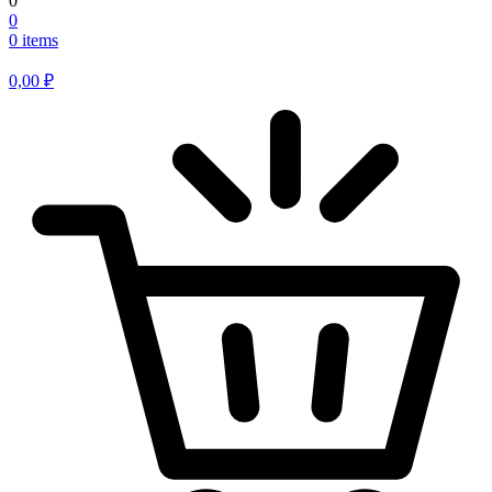
0
0
0 items
0,00
₽