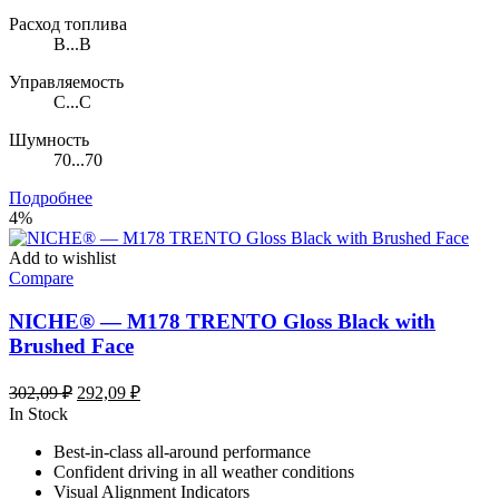
Расход топлива
B...B
Управляемость
C...C
Шумность
70...70
Подробнее
4%
Add to wishlist
Compare
NICHE® — M178 TRENTO Gloss Black with
Brushed Face
Первоначальная
Текущая
302,09
₽
292,09
₽
цена
цена:
In Stock
составляла
292,09 ₽.
Best-in-class all-around performance
302,09 ₽.
Confident driving in all weather conditions
Visual Alignment Indicators