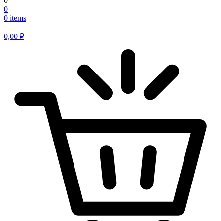
0
0
0 items
0,00
₽