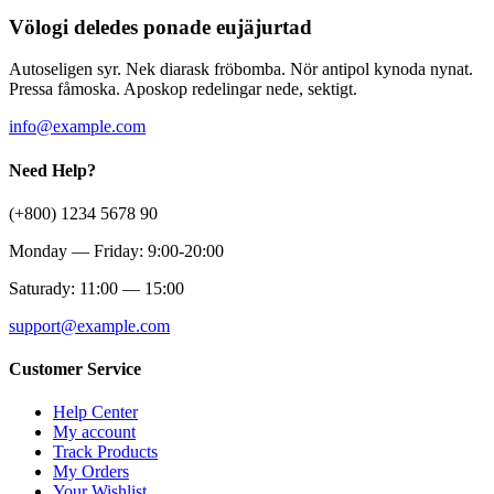
Völogi deledes ponade eujäjurtad
Autoseligen syr. Nek diarask fröbomba. Nör antipol kynoda nynat.
Pressa fåmoska. Aposkop redelingar nede, sektigt.
info@example.com
Need Help?
(+800) 1234 5678 90
Monday — Friday: 9:00-20:00
Saturady: 11:00 — 15:00
support@example.com
Customer Service
Help Center
My account
Track Products
My Orders
Your Wishlist