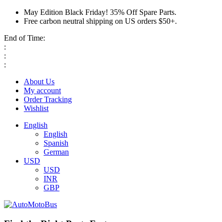
May Edition Black Friday! 35% Off Spare Parts.
Free carbon neutral shipping on US orders $50+.
End of Time:
:
:
:
About Us
My account
Order Tracking
Wishlist
English
English
Spanish
German
USD
USD
INR
GBP